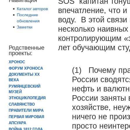
SOS капитан тонущ
впечатление, что и
Каталог авторов
Последние
воду. В этой связи
обновления
Заметки
несколько наивных
контролирующим «э
лет обучающим сту
Родственные
проекты:
ХРОНОС
(1) Почему пра
ФОРУМ ХРОНОСА
ДОКУМЕНТЫ XX
России сводятс
ВЕКА
РУМЯНЦЕВСКИЙ
нефть и валютн
МУЗЕЙ
России заняты 
ЭТНОЦИКЛОПЕДИЯ
СЛАВЯНСТВО
хозяйстве, неу
ПРАВИТЕЛИ МИРА
ничего не прои
ПЕРВАЯ МИРОВАЯ
АПСУАРА
просто неинтер
ВОЙНА 1812 ГОДА