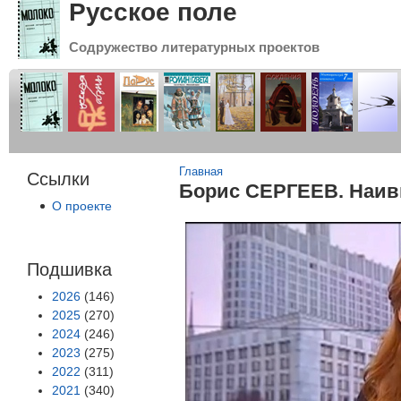
Русское поле
Содружество литературных проектов
Вы здесь
Главная
Ссылки
Борис СЕРГЕЕВ. Наив
О проекте
Подшивка
2026
(146)
2025
(270)
2024
(246)
2023
(275)
2022
(311)
2021
(340)