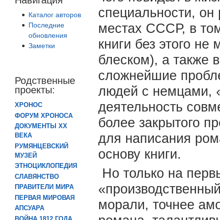
специальности, он 
Каталог авторов
Последние
местах СССР, в том
обновления
книги без этого не
Заметки
блеском), а также 
сложнейшие пробл
Родственные
людей с немцами, 
проекты:
деятельность совме
ХРОНОС
ФОРУМ ХРОНОСА
более закрытого п
ДОКУМЕНТЫ XX
для написания ром
ВЕКА
РУМЯНЦЕВСКИЙ
основу книги.
МУЗЕЙ
ЭТНОЦИКЛОПЕДИЯ
Но только на перв
СЛАВЯНСТВО
«производственный
ПРАВИТЕЛИ МИРА
ПЕРВАЯ МИРОВАЯ
морали, точнее амо
АПСУАРА
ВОЙНА 1812 ГОДА