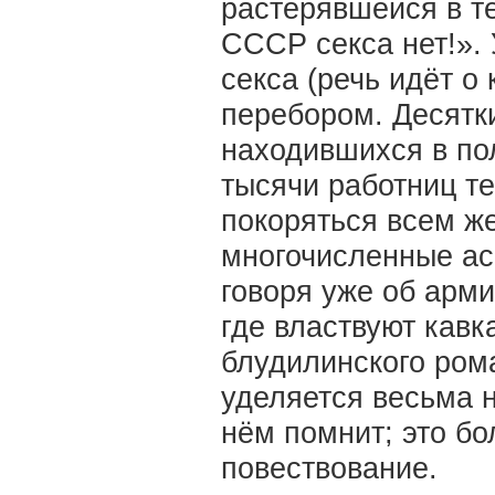
растерявшейся в т
СССР секса нет!». 
секса (речь идёт о
перебором. Десятк
находившихся в по
тысячи работниц т
покоряться всем ж
многочисленные ас
говоря уже об арм
где властвуют кавк
блудилинского рома
уделяется весьма н
нём помнит; это бо
повествование.