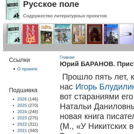
Русское поле
Содружество литературных проектов
Вы здесь
Главная
Ссылки
Юрий БАРАНОВ. Прист
О проекте
Прошло пять лет, 
нас
Игорь Блудили
Подшивка
вот стараниями ег
2026
(146)
Натальи Даниловн
2025
(270)
2024
(246)
новая книга писат
2023
(275)
2022
(311)
(М., «У Никитских в
2021
(340)