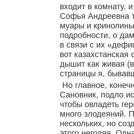
входит в комнату, и
Софья Андреевна т
муары и кринолины
подробности, о да
в связи с их «деф
вот казахстанская с
дышит как живая (в
страницы я, бывавш
Но главное, конечн
Сановник, подло ис
чтобы овладеть ге
много злодеяний. П
нескольких, но со
этого негодяя. Одн