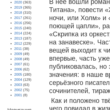
В неё вошли роман
2020
(363)
2019
(365)
Титана», повести 
2018
(310)
ночи, или Холм» и
2017
(261)
2016
(256)
поющей цапли», ра
2015
(240)
«Скрипка из оркес
2014
(224)
2013
(187)
на занавеске». Час
2012
(229)
2011
(38)
вещей выходит к ч
2009
(49)
впервые, часть уже
2008
(49)
2007
(61)
публиковалась, но 
2006
(62)
значения: в наше в
2005
(180)
2004
(129)
серьёзного писател
2003
(63)
сочинителей, тираж
2002
(75)
2001
(8)
Как и положено тв
чего повидал в жиз
Навигация