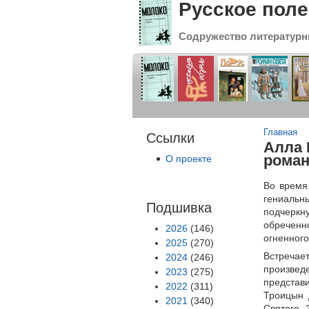
Русское поле
Содружество литературн
Вы зде
Главная
Ссылки
Алла 
роман
О проекте
Во время
гениальн
Подшивка
подчеркну
обреченно
2026
(146)
огненного
2025
(270)
Встречае
2024
(246)
произведе
2023
(275)
представ
2022
(311)
Троицын 
2021
(340)
Святого. 