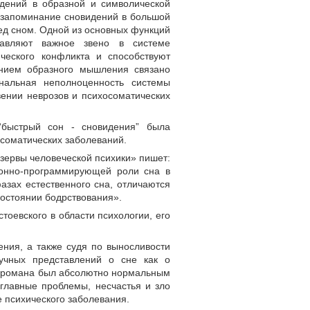
идений в образной и символической
 запоминание сновидений в большой
ед сном. Одной из основных функций
тавляют важное звено в системе
ческого конфликта и способствуют
нием образного мышления связано
нальная неполноценность системы
вении неврозов и психосоматических
“быстрый сон - сновидения” была
осоматических заболеваний.
езервы человеческой психики» пишет:
ионно-программирующей роли сна в
азах естественного сна, отличаются
остоянии бодрствования».
тоевского в области психологии, его
ния, а также судя по выносливости
учных представлений о сне как о
ой романа был абсолютно нормальным
 главные проблемы, несчастья и зло
е психического заболевания.