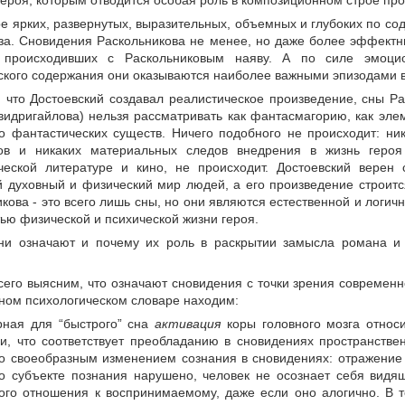
героя, которым отводится особая роль в композиционном строе пр
е ярких, развернутых, выразительных, объемных и глубоких по с
еза. Сновидения Раскольникова не менее, но даже более эффект
 происходивших с Раскольниковым наяву. А по силе эмоцио
кого содержания они оказываются наиболее важными эпизодами в 
 что Достоевский создавал реалистическое произведение, сны Рас
Свидригайлова) нельзя рассматривать как фантасмагорию, как эл
бо фантастических существ. Ничего подобного не происходит: ни
ов и никаких материальных следов внедрения в жизнь героя
ческой литературе и кино, не происходит. Достоевский верен с
й духовный и физический мир людей, а его произведение строитс
кова - это всего лишь сны, но они являются естественной и логи
ью физической и психической жизни героя.
ни означают и почему их роль в раскрытии замысла романа и 
его выясним, что означают сновидения с точки зрения современно
ном психологическом словаре находим:
рная для “быстрого” сна
активация
коры головного мозга отно
и, что соответствует преобладанию в сновидениях пространстве
со своеобразным изменением сознания в сновидениях: отражение
 о субъекте познания нарушено, человек не осознает себя видя
кого отношения к воспринимаемому, даже если оно алогично. В 