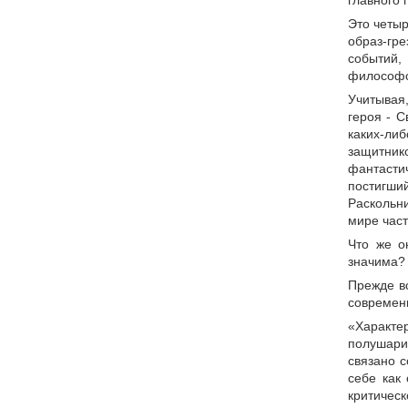
главного 
Это четыр
образ-гр
событий,
философс
Учитывая,
героя - 
каких-ли
защитник
фантасти
постигши
Раскольни
мире част
Что же о
значима?
Прежде вс
современ
«Характе
полушари
связано 
себе как
критичес