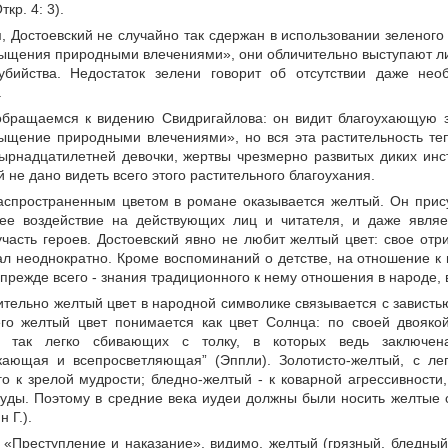
кр. 4: 3).
, Достоевский не случайно так сдержан в использовании зеленого
ыщения природными влечениями», они обличительно выступают ли
убийства. Недостаток зелени говорит об отсутствии даже нео
.
обращаемся к видению Свидригайлова: он видит благоухающую зе
ыщение природными влечениями», но вся эта растительность т
тырнадцатилетней девочки, жертвы чрезмерно развитых диких инс
й не дано видеть всего этого растительного благоухания.
спространенным цветом в романе оказывается желтый. Он присут
ее воздействие на действующих лиц и читателя, и даже являе
участь героев. Достоевский явно не любит желтый цвет: свое от
л неоднократно. Кроме воспоминаний о детстве, на отношение к ц
прежде всего - знания традиционного к нему отношения в народе, 
ельно желтый цвет в народной символике связывается с завистью 
го желтый цвет понимается как цвет Солнца: по своей двоякой 
и, так легко сбивающих с толку, в которых ведь заключен
кающая и всепросветляющая” (Эппли). Золотисто-желтый, с лег
о к зрелой мудрости; бледно-желтый - к коварной агрессивности
уды. Поэтому в средние века иудеи должны были носить желтые
 Г.).
 «Преступление и наказание», видимо, желтый (грязный, бледный