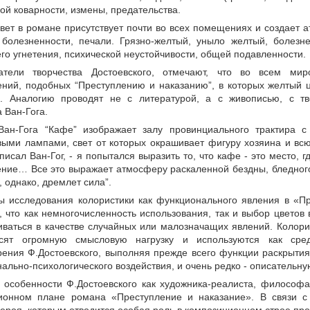
ой коварности, измены, предательства.
ет в романе присутствует почти во всех помещениях и создает а
 болезненности, печали. Грязно-желтый, уныло желтый, болезн
го угнетения, психической неустойчивости, общей подавленности.
атели творчества Достоевского, отмечают, что во всем мир
ений, подобных “Преступлению и наказанию”, в которых желтый 
. Аналогию проводят не с литературой, а с живописью, с тв
 Ван-Гога.
Ван-Гога “Кафе” изображает залу провинциального трактира
выми лампами, свет от которых окрашивает фигуру хозяина и всю
 писал Ван-Гог, - я попытался выразить то, что кафе - это место,
ение… Все это выражает атмосферу раскаленной бездны, бледного
, однако, дремлет сила”.
ты исследования колористики как функционального явления в «П
, что как немногочисленность использования, так и выбор цветов
иваться в качестве случайных или малозначащих явлений. Колори
сят огромную смысловую нагрузку и используются как сре
рения Ф.Достоевского, выполняя прежде всего функции раскрыти
ально-психологического воздействия, и очень редко - описательн
 особенности Ф.Достоевского как художника-реалиста, философа
ионном плане романа «Преступление и наказание». В связи с