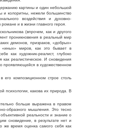
оизведения.
одержанию картины и один небольшой
ны и колоритны, нежели большинство
нального воздействия и духовно-
романе и в жизни главного героя.
кольникова (впрочем, как и другого
емент проникновения в реальный мир
каких демонов, призраков, «добрых»
 «иных» миров, как это бывает в
ебе как художник-реалист, глубоко
я как реалистическое. И сновидения
чно проявляющейся в художественном
в его композиционном строе столь
й психологии, какова их природа. В
сительно больше выражена в правом
нно-образного мышления. Это тесно
 объективной реальности и знание о
щим сновидение, в результате нет и
то же время оценка самого себя как