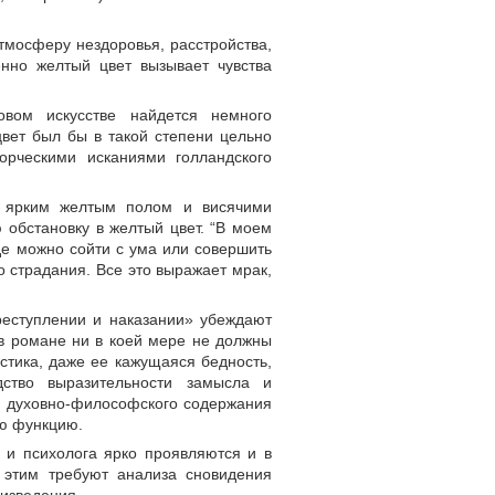
тмосферу нездоровья, расстройства,
енно желтый цвет вызывает чувства
овом искусстве найдется немного
цвет был бы в такой степени цельно
орческими исканиями голландского
 с ярким желтым полом и висячими
 обстановку в желтый цвет. “В моем
 где можно сойти с ума или совершить
 страдания. Все это выражает мрак,
реступлении и наказании» убеждают
 в романе ни в коей мере не должны
стика, даже ее кажущаяся бедность,
дство выразительности замысла и
я духовно-философского содержания
ую функцию.
 и психолога ярко проявляются и в
 этим требуют анализа сновидения