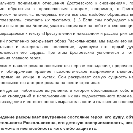
ильного понимания отношения Достоевского к сновидениям, п
мо обратиться к православным авторам, например, к Григ
ного» читаем: «
…во-первых, не на все сны надобно обращать вн
презирать, считать их пустыми.
{…} Если сны побуждают нас
эти сны перстом Божиим, указывающим вам на небо и отклоняющим 
звращаемся к тексту «Преступления и наказания» и рассмотрим с
кий постепенно раскрывает образ Раскольникова: мы видим его к
альное и материальное положение, чувствуем его гордый ду
тельности его сердца. При этом Достоевский уклоняется от о
ения главного героя.
 самом начале романа описывается первое сновидение, пророчеств
и обнаруживая крайнее психологическое напряжение главног
 прямо на улице, в кустах. Сон раскрывает самую сущность н
 описывается автором романа на шести страницах.
кий делает небольшое вступление, в котором обосновывает собс
нии сновидений и использовании их как художественного приема
оизведения и естественность выразительности и включения снови
идение раскрывает внутреннее состояние героя, его душу, об
тельности Раскольникова, его детскую восприимчивость, нез
помочь и неспособность кого-либо защитить.