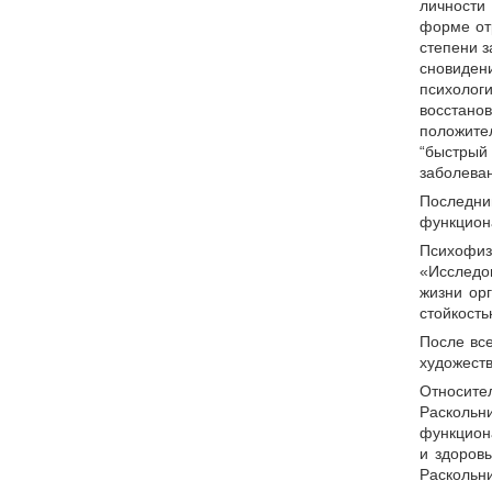
личности
форме от
степени з
сновиде
психолог
восстан
положите
“быстрый
заболева
Последни
функциона
Психофизи
«Исследо
жизни ор
стойкост
После все
художест
Относите
Раскольн
функцион
и здоров
Раскольни