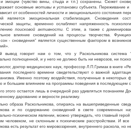
 и эмоции (чувство вины, стыда и т.п.) сохранены. Сюжет снов
ражает основные
мотивы
и
установки
субъекта. Переживание и
ависит от особенностей личности и эмоционального состояния пер
ний является эмоциональная стабилизация. Сновидения сос
ической защиты, временно ослабляют напряженность психологи
овлению
поисковой активности.
С этим, а также с доминирова
льное влияние сновидений на процессы творчества. Функцио
 сон - сновидения” является существенным фактором в возникно
ний».
й вывод говорит нам о том, что у Раскольникова система 
льно полноценной, и у него не должно быть ни неврозов, ни псих
олог, доктор медицинских наук, профессор Л.П.Гримак в книге «Р
вания последнего времени свидетельствуют о важной адаптац
ганизма. Именно поэтому воздействия, полученные в некоторых ф
ью и большим влиянием на программы поведения в последующем с
го этого остается лишь в очередной раз удивляться познаниям Дос
венному дарованию и верности реализму.
льно образа Раскольникова, опираясь на вышеприведенные сведе
икова и по содержанию сновидений в свете современных на
ально-психическом явлении, можно утверждать, что главный гер
ым человеком, не склонным к психическим расстройствам. И все
кова есть результат его мировоззрения, внутреннего раскола, но н