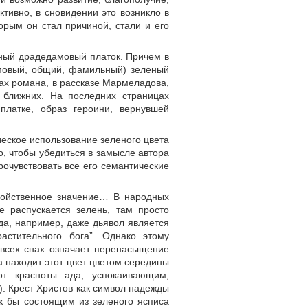
ктивно, в сновидении это возникло в
орым он стал причиной, стали и его
еный драдедамовый платок. Причем в
амовый, общий, фамильный) зеленый
ах романа, в рассказе Мармеладова,
 ближних. На последних страницах
платке, образ героини, вернувшей
еское использование зеленого цвета
о, чтобы убедиться в замысле автора
рочувствовать все его семантические
двойственное значение… В народных
е распускается зелень, там просто
да, например, даже дьявол является
растительного бога”. Однако этому
 всех снах означает перенасыщение
 находит этот цвет цветом середины
от красноты ада, успокаивающим,
. Крест Христов как символ надежды
к бы состоящим из зеленого ясписа