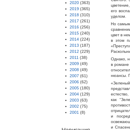
2020
(363)
цветение,
2019
(365)
его воспа
2018
(310)
уделом.
2017
(261)
Но самым 
2016
(256)
сравнени
2015
(240)
цвет в не
2014
(224)
в этом п
2013
(187)
«Преступ
2012
(229)
Раскольни
2011
(38)
Однако, н
2009
(49)
в романе 
2008
(49)
относител
нюансы. 
2007
(61)
2006
(62)
«Зеленый
2005
(180)
представ
2004
(129)
естество
как “Зел
2003
(63)
противос
2002
(75)
отрицате
2001
(8)
и посред
освежающ
и Спасен
Навигация