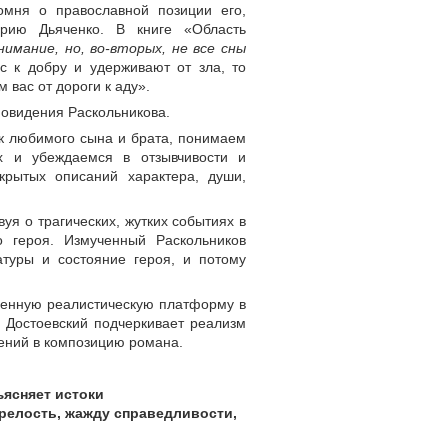
омня о православной позиции его,
орию Дьяченко. В книге «Область
имание, но, во-вторых, не все сны
 к добру и удерживают от зла, то
вас от дороги к аду».
новидения Раскольникова.
ак любимого сына и брата, понимаем
х и убеждаемся в отзывчивости и
ткрытых описаний характера, души,
уя о трагических, жутких событиях в
о героя. Измученный Раскольников
атуры и состояние героя, и потому
твенную реалистическую платформу в
. Достоевский подчеркивает реализм
дений в композицию романа.
ъясняет истоки
релость, жажду справедливости,