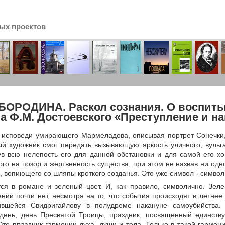
ых проектов
сь
БОРОДИНА. Раскол сознания. О воспит
а Ф.М. Достоевского «Преступление и нак
 исповеди умирающего Мармеладова, описывая портрет Сонечки, 
ый художник смог передать вызывающую яркость уличного, вульга
в всю нелепость его для данной обстановки и для самой его хоз
го на позор и жертвенность существа, при этом не назвав ни одно
, вопиющего со шляпы кроткого созданья. Это уже символ - символ
тся в романе и зеленый цвет. И, как правило, символично. Зел
нии почти нет, несмотря на то, что события происходят в летнее
ившейся Свидригайлову в полудреме накануне самоубийства. 
день, день Пресвятой Троицы, праздник, посвященный единству
Это праздник гармонии духа, души и тела. Только в такой гармон