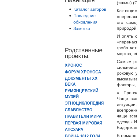
(яшмы) (От
Каталог авторов
Как видим
Последние
«перенас
обновления
его само
природой
Заметки
И опять 
«перенас
гроба че
Родственные
мертва, е
проекты:
Самым ра
ХРОНОС
сильнейш
ФОРУМ ХРОНОСА
роковую 
ДОКУМЕНТЫ XX
высказыва
ВЕКА
факторы, 
РУМЯНЦЕВСКИЙ
«…Пронзит
МУЗЕЙ
Чаще все
ЭТНОЦИКЛОПЕДИЯ
интуици
всепрони
СЛАВЯНСТВО
чаще всег
ПРАВИТЕЛИ МИРА
одежды И
ПЕРВАЯ МИРОВАЯ
Бидерманн
АПСУАРА
В романе
ВОЙНА 1812 ГОДА