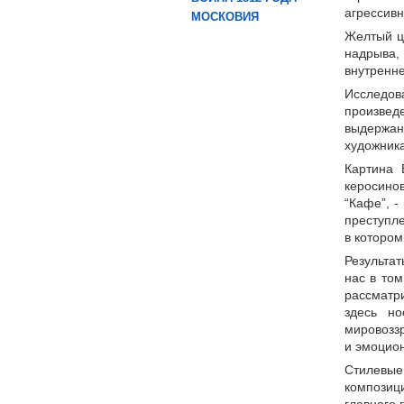
агрессивн
МОСКОВИЯ
Желтый цв
надрыва,
внутренне
Исследов
произвед
выдержан
художника
Картина 
керосино
“Кафе”, -
преступл
в котором
Результа
нас в том
рассматр
здесь но
мировозз
и эмоцион
Стилевые
композиц