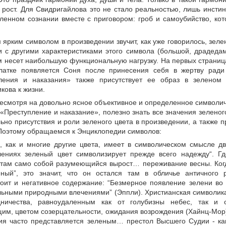
 рост. Для Свидригайлова это не стало реальностью, лишь инстин
ленном сознании вместе с приговором: гроб и самоубийство, кот
ярким символом в произведении звучит, как уже говорилось, зел
и с другими характеристиками этого символа (большой, драдед
м несет наибольшую функциональную нагрузку. На первых страниц
латке появляется Соня после принесения себя в жертву ради
ления и наказания» также присутствует ее образ в зеленом 
кова к жизни.
есмотря на довольно ясное объективное и определенное символич
«Преступление и наказание», полезно знать все значения зеленог
ьно присутствия и роли зеленого цвета в произведении, а также п
Поэтому обращаемся к Энциклопедии символов:
, как и многие другие цвета, имеет в символическом смысле 
лениях зеленый цвет символизирует прежде всего надежду“. Гд
, там само собой разумеющийся вырост… переживание весны. Ког
еный”, это значит, что он остался там в обличье античного 
тоит и негативное содержание: “Безмерное появление зелени во
льными природными влечениями” (Эппли). Христианская символика
ничества, равноудаленным как от голубизны небес, так и 
им, цветом созерцательности, ожидания возрождения (Хайнц-Мор)
ия часто представляется зеленым… престол Высшего Судии - ка