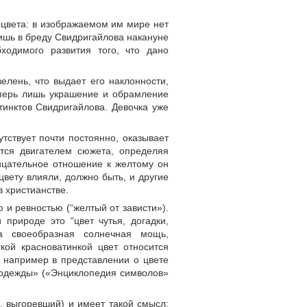
 цвета: в изображаемом им мире нет
шь в бреду Свидригайлова накануне
бходимого развития того, что дано
лень, что выдает его наклонности,
еперь лишь украшение и обрамление
тинктов Свидригайлова. Девочка уже
ствует почти постоянно, оказывает
тся двигателем сюжета, определяя
рицательное отношение к желтому он
вету влияли, должно быть, и другие
в христианстве.
и ревностью (“желтый от зависти»).
природе это “цвет чутья, догадки,
а своеобразная солнечная мощь,
кой красноватинкой цвет относится
, например в представлении о цвете
 одежды» («Энциклопедия символов»
, выгоревший) и имеет такой смысл: