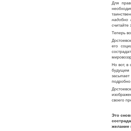
Для прав
необходи
таинствен
надобно 
считайте 
Теперь во
Достоевс
его соци
сострада
мировоззр
Но вот, в
будущем 
засыпает
подробно
Достоевс
изображе
своего пр
Это снов
сострада
желание 