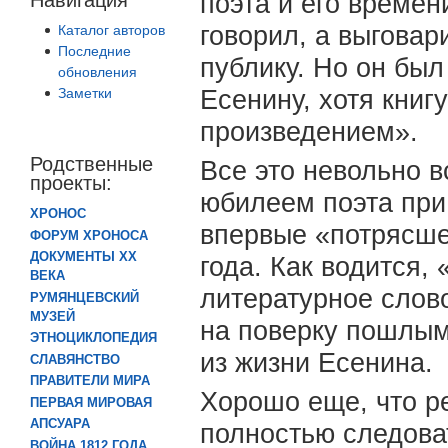
поэта и его времен
говорил, а выгова
Каталог авторов
Последние
публику. Но он бы
обновления
Заметки
Есенину, хотя кни
произведением».
Родственные
Все это невольно в
проекты:
юбилеем поэта при
ХРОНОС
впервые «потрясше
ФОРУМ ХРОНОСА
ДОКУМЕНТЫ XX
года. Как водится,
ВЕКА
литературное слово
РУМЯНЦЕВСКИЙ
МУЗЕЙ
на поверку пошлым
ЭТНОЦИКЛОПЕДИЯ
из жизни Есенина.
СЛАВЯНСТВО
ПРАВИТЕЛИ МИРА
Хорошо еще, что р
ПЕРВАЯ МИРОВАЯ
АПСУАРА
полностью следова
ВОЙНА 1812 ГОДА