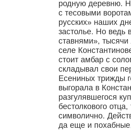
родную деревню. Н
с тесовыми ворота
русских» наших дн
застолье. Но ведь 
ставнями», тысячи
селе Константинове
стоит амбар с сол
складывал свои пе
Есениных трижды г
выгорала в Конста
разгулявшегося ку
бестолкового отца,
символично. Действ
да еще и похабные,