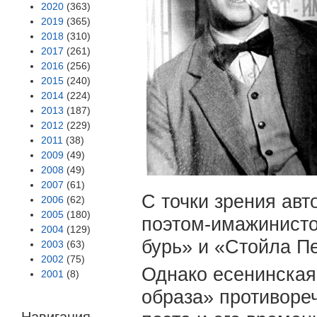
2020
(363)
2019
(365)
2018
(310)
2017
(261)
2016
(256)
2015
(240)
2014
(224)
2013
(187)
2012
(229)
2011
(38)
2009
(49)
2008
(49)
2007
(61)
С точки зрения ав
2006
(62)
2005
(180)
поэтом-имажинист
2004
(129)
бурь» и «Стойла Пе
2003
(63)
2002
(75)
Однако есенинская
2001
(8)
образа» противоре
Навигация