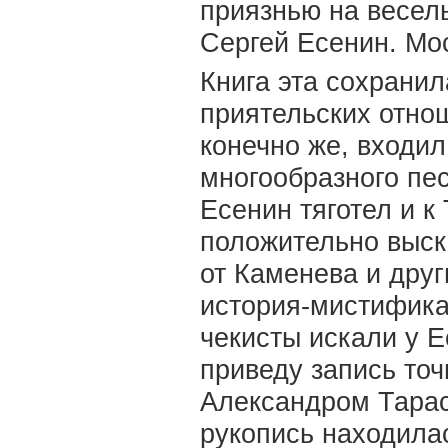
приязнью на весел
Сергей Есенин. Моск
Книга эта сохранил
приятельских отно
конечно же, входи
многообразного пес
Есенин тяготел и к
положительно выска
от Каменева и дру
история-мистифика
чекисты искали у Е
приведу запись точ
Александром Тарас
рукопись находила