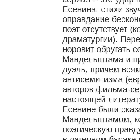
Есенина: стихи зву
оправдание бескон
поэт отсутствует (
драматургии). Пере
норовит обругать с
Мандельштама и пр
дуэль, причем всяк
антисемитизма (евр
авторов фильма-се
настоящей литерат
Есенине были сказ
Мандельштамом, ко
поэтическую правду
в лагерном бараке