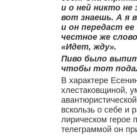
и о ней никто не
вот знаешь. А я в
и он передаст ее
честное же слово
«Идет, жду».
Пиво было выпит
чтобы тот подал 
В характере Есенин
хлестаковщиной, ум
авантюристической 
вскользь о себе и 
лирическом герое 
телеграммой он пр