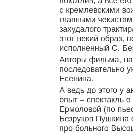
похотлив, а все ег
с кремлевскими вож
главными чекистам
захудалого трактир
этот некий образ, 
исполненный С. Бе
Авторы фильма, на
последовательно у
Есенина.
А ведь до этого у 
опыт – спектакль о
Ермоловой (по пьес
Безруков Пушкина 
про больного Высоц