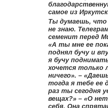
благодарственну
самое из Иркутск
Ты думаешь, что 
не знаю. Телегра
семенит перед Ми
«А ты мне ее по
поднял бучу и вп
я бучу поднимать
хочется только л
ничего». – «Даеш
тогда я тебе ее 
раз ты сегодня у
вещах?» – «О нет
себя. Она спрята