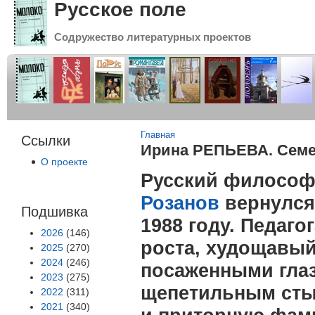
Русское поле
Содружество литературных проектов
Вы здесь
Главная
Ссылки
Ирина РЕПЬЕВА. Семе
О проекте
Русский философ
Розанов
вернулся
Подшивка
1988 году. Педаго
2026
(146)
роста, худощавый
2025
(270)
2024
(246)
посаженными глаз
2023
(275)
щепетильным сты
2022
(311)
2021
(340)