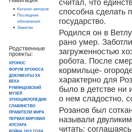
считал, что единст
Каталог авторов
способна сделать 
Последние
государство.
обновления
Заметки
Родился он в Ветлу
рано умер. Заботли
Родственные
загруженностью хо
проекты:
робота. После смер
ХРОНОС
кормильце- огороде
ФОРУМ ХРОНОСА
ДОКУМЕНТЫ XX
характерно для Роз
ВЕКА
было в детстве ни 
РУМЯНЦЕВСКИЙ
МУЗЕЙ
о нем сладостно, с
ЭТНОЦИКЛОПЕДИЯ
СЛАВЯНСТВО
Розанов был соткан
ПРАВИТЕЛИ МИРА
называли двуликим
ПЕРВАЯ МИРОВАЯ
АПСУАРА
читать: соглашаясь
ВОЙНА 1812 ГОДА