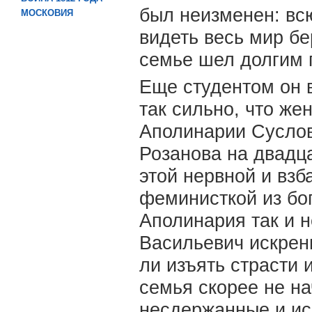
был неизменен: вс
МОСКОВИЯ
видеть весь мир б
семье шел долгим 
Еще студентом он 
так сильно, что ж
Аполинарии Суслов
Розанова на двадца
этой нервной и вз
феминисткой из бо
Аполинария так и 
Васильевич искренн
ли изъять страсти 
семья скорее не на
несдержанные и ис