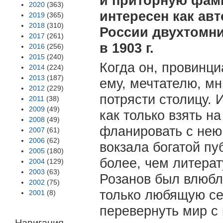
и приторную фам
2020
(363)
интересен как ав
2019
(365)
2018
(310)
России двухтомни
2017
(261)
в 1903 г.
2016
(256)
2015
(240)
Когда он, провинци
2014
(224)
2013
(187)
ему, мечтателю, мн
2012
(229)
потрясти столицу. 
2011
(38)
2009
(49)
как только взять н
2008
(49)
фланировать с нею
2007
(61)
2006
(62)
вокзала богатой пу
2005
(180)
более, чем литерат
2004
(129)
2003
(63)
Розанов был влюбл
2002
(75)
только любящую се
2001
(8)
перевернуть мир с 
Навигация