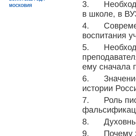
3. Необходим
МОСКОВИЯ
в школе, в В
4. Современ
воспитания у
5. Необходи
преподавател
ему сначала 
6. Значение 
истории Росс
7. Роль писа
фальсификац
8. Духовные
9. Почему ж