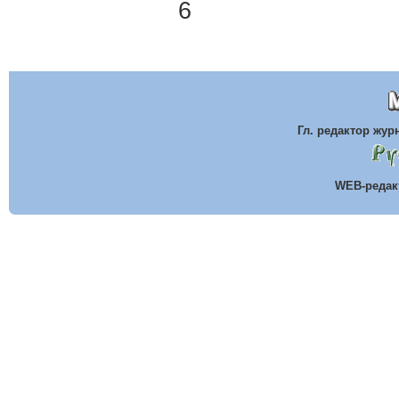
6
Гл. редактор жу
WEB-реда