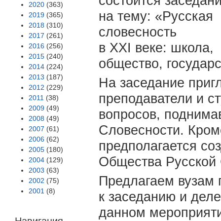
состоится заседан
2020
(363)
на тему: «Русская
2019
(365)
2018
(310)
словесность
2017
(261)
в XXI веке: школа,
2016
(256)
2015
(240)
общество, государс
2014
(224)
2013
(187)
На заседание приг
2012
(229)
преподаватели и с
2011
(38)
2009
(49)
вопросов, поднима
2008
(49)
Словесности. Кром
2007
(61)
2006
(62)
предполагается со
2005
(180)
Общества Русской 
2004
(129)
2003
(63)
Предлагаем вузам п
2002
(75)
2001
(8)
к заседанию и деле
данном мероприяти
Навигация