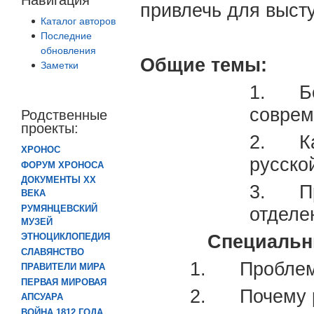
привлечь для выст
Каталог авторов
Последние
обновления
Общие темы:
Заметки
1. Бо
соврем
Родственные
проекты:
2. Как
ХРОНОС
русско
ФОРУМ ХРОНОСА
ДОКУМЕНТЫ XX
3. Пр
ВЕКА
РУМЯНЦЕВСКИЙ
отделе
МУЗЕЙ
Специальные т
ЭТНОЦИКЛОПЕДИЯ
СЛАВЯНСТВО
1. Проблемы
ПРАВИТЕЛИ МИРА
ПЕРВАЯ МИРОВАЯ
2. Почему р
АПСУАРА
ВОЙНА 1812 ГОДА