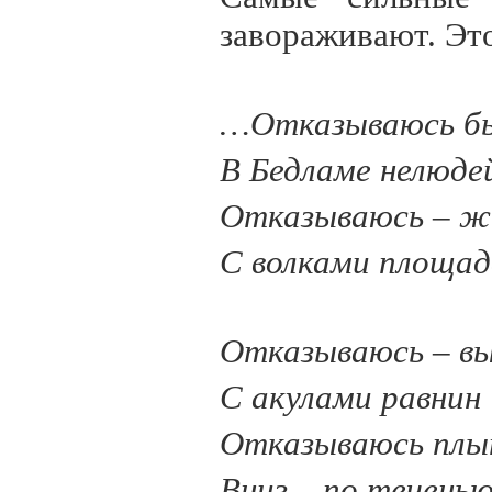
завораживают. Это
…Отказываюсь б
В Бедламе нелюде
Отказываюсь – ж
С волками площад
Отказываюсь – в
С акулами равнин
Отказываюсь плы
Вниз – по теченью