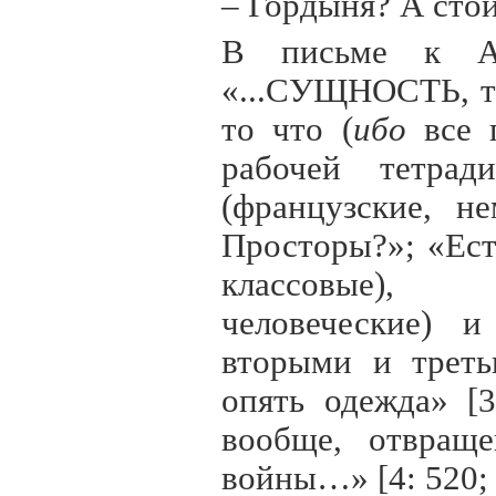
– Гордыня? А стои
В письме к А.
«...СУЩНОСТЬ, то
то что (
ибо
все п
рабочей тетрад
(французские, н
Просторы?»; «Ест
классовые), в
человеческие) и
вторыми и треть
опять одежда» [
вообще, отвращ
войны…» [4: 520; 