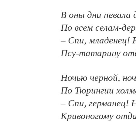
В оны дни певала 
По всем селам-дер
– Спи, младенец! 
Псу-татарину от
Ночью черной, ноч
По Тюрингии холм
– Спи, германец! 
Кривоногому отд