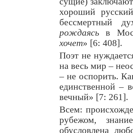
сущие) заключают
хороший русский
бессмертный д
рождаясь
в Моск
хочет
» [6: 408].
Поэт не нуждаетс
на весь мир – не
– не оспорить. Ка
единственной – в
вечный» [7: 261].
Всем: происхожде
рубежом, знание
обусловлена люб