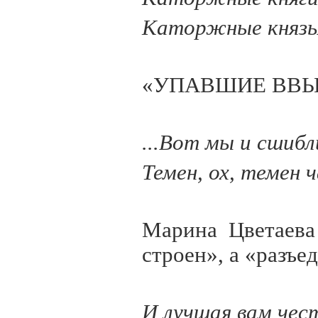
Каторжные князь
«УПАВШИЕ ВВЫС
...Вот мы и сшибл
Темен, ох, темен ча
Марина Цветаева
строен», а «разъе
И лучшая вам чес