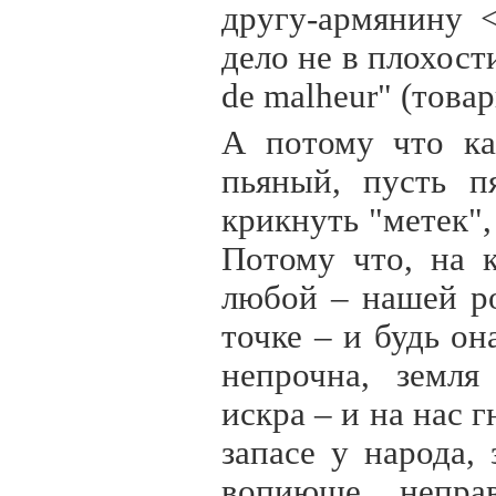
другу-армянину <
дело не в плохост
de malheur" (това
А потому что ка
пьяный, пусть п
крикнуть "метек",
Потому что, на 
любой – нашей р
точке – и будь о
непрочна, земля
искра – и на нас 
запасе у народа,
вопиюще непра