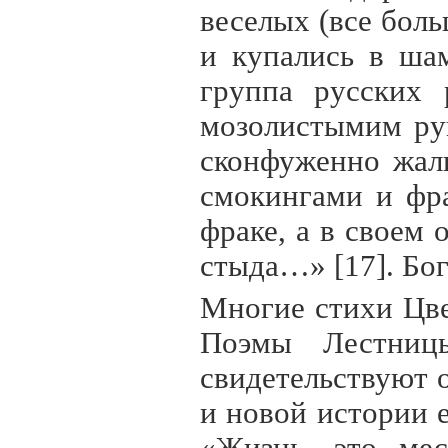
веселых (все боль
и купались в ша
группа русских 
мозолистымим ру
сконфуженно жали
смокингами и фр
фраке, а в своем
стыда…» [17]. Бог
Многие стихи Цве
Поэмы Лестницы
свидетельствуют о
и новой истории е