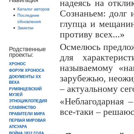
надеясь на отклик
Каталог авторов
Сознаньем: долг и
Последние
глупца и мещанин
обновления
Заметки
противу всех...»
Осмелюсь предлож
Родственные
проекты:
для характерис
ХРОНОС
называемому «на
ФОРУМ ХРОНОСА
зарубежью, неожи
ДОКУМЕНТЫ XX
ВЕКА
– актуальному сег
РУМЯНЦЕВСКИЙ
МУЗЕЙ
«Неблагодарная –
ЭТНОЦИКЛОПЕДИЯ
СЛАВЯНСТВО
все-таки – решаюсь
ПРАВИТЕЛИ МИРА
ПЕРВАЯ МИРОВАЯ
АПСУАРА
ВОЙНА 1812 ГОДА