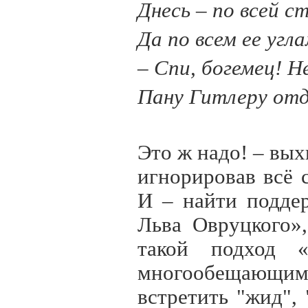
Днесь – по всей с
Да по всем ее угла
– Спи, богемец! Н
Пану Гитлеру от
Это ж надо! – вых
игнорировав всё 
И – найти подде
Льва Овруцкого»
такой подход «
многообещающ
встретить "жид",