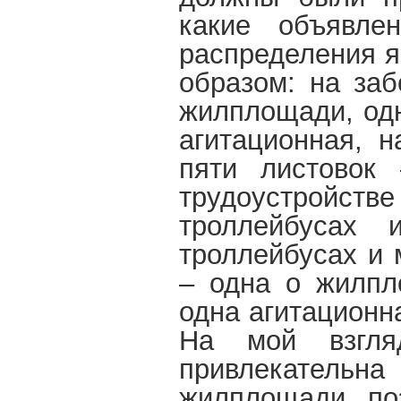
какие объявле
распределения 
образом: на заб
жилплощади, одн
агитационная, н
пяти листовок
трудоустройстве
троллейбусах 
троллейбусах и 
– одна о жилпл
одна агитационн
На мой взгля
привлекательн
жилплощади, по