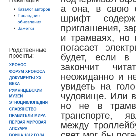
а она, в свою 
Каталог авторов
Последние
шрифт содерж
обновления
приглашения, за
Заметки
и трамваях, но 
погасает электр
Родственные
будет, если в
проекты:
закончит чит
ХРОНОС
ФОРУМ ХРОНОСА
неожиданно и не
ДОКУМЕНТЫ XX
увидеть на гол
ВЕКА
РУМЯНЦЕВСКИЙ
чудовище. Или в
МУЗЕЙ
ЭТНОЦИКЛОПЕДИЯ
но не в трамв
СЛАВЯНСТВО
транспорте, я
ПРАВИТЕЛИ МИРА
между троллейбу
ПЕРВАЯ МИРОВАЯ
АПСУАРА
свет мог бы пога
ВОЙНА 1812 ГОДА