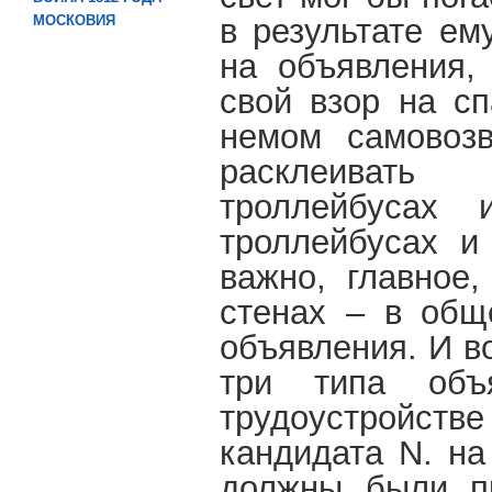
в результате ем
МОСКОВИЯ
на объявления,
свой взор на сп
немом самовоз
расклеивать
троллейбусах 
троллейбусах и
важно, главное,
стенах – в об
объявления. И в
три типа объ
трудоустройст
кандидата
N
. н
должны были пр