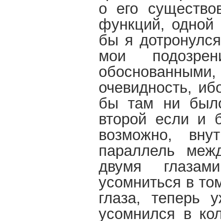
о его существо
функций, одной 
бы я дотронулся
мои подозр
обоснованным
очевидность, иб
бы там ни было
второй если и б
возможно, вну
параллель меж
двумя глазам
усомниться в то
глаза, теперь 
усомнился в кол