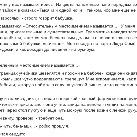
и» у нас называют ирисы. Их цветы напоминают мне нарядных вос
 тайком в сказках «Тысячи и одной ночи»; тайком, ибо мне еще не 
 взрослых, - строго говорит бабушка.
грамматику. «Относительным местоимением называется...» У меня 
ия, прилагательные и существительные. Грамматика наводит тоску
надобятся, кажется мне бесцельным делом: я с первого класса все д
нию самой бабушки, «начитан». Моя соседка по парте Люда Семён
у доски, а как доходит до писания - ни бум-бум.
еленным местоимением называется...»
траницах учебника шевелятся и похожи на бабочек, когда они сидят 
х крылышки чутко подрагивают и трепещут. Мне вспоминается, как 
бабочки, которую поймал в саду на угловой вишне, и это воспоми
у из палисадника, вытирая о широкий красный фартук мокрые рук
ительски-пристально - она учительница на пенсии - глядит на меня
ет через стол пухлую и еще чуть мокрую после возни с лейкой руку
й книгу, проверю, - требует она.
-чуть, ба-а-ашк... - робко прошу я.
тся сердито: