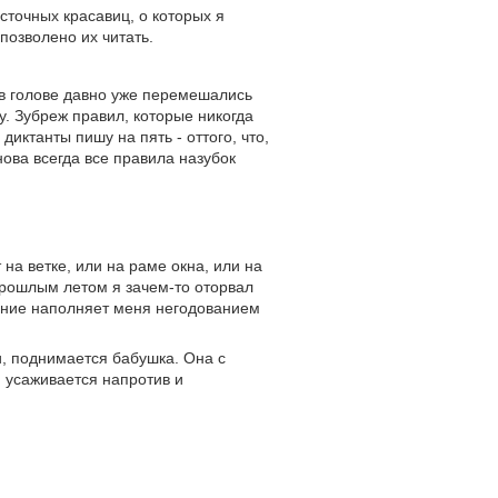
точных красавиц, о которых я
позволено их читать.
в голове давно уже перемешались
. Зубреж правил, которые никогда
иктанты пишу на пять - оттого, что,
ова всегда все правила назубок
на ветке, или на раме окна, или на
прошлым летом я зачем-то оторвал
нание наполняет меня негодованием
и, поднимается бабушка. Она с
, усаживается напротив и
.