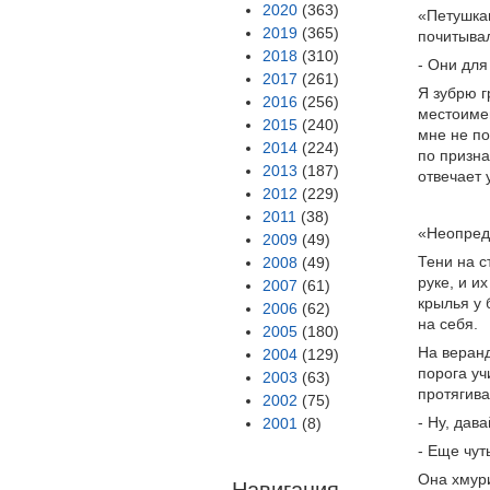
2020
(363)
«Петушкам
2019
(365)
почитывал
2018
(310)
- Они для
2017
(261)
Я зубрю 
2016
(256)
местоимен
2015
(240)
мне не по
2014
(224)
по призна
2013
(187)
отвечает 
2012
(229)
2011
(38)
«Неопред
2009
(49)
Тени на с
2008
(49)
руке, и и
2007
(61)
крылья у 
2006
(62)
на себя.
2005
(180)
На веранд
2004
(129)
порога уч
2003
(63)
протягива
2002
(75)
- Ну, дава
2001
(8)
- Еще чуть
Она хмури
Навигация