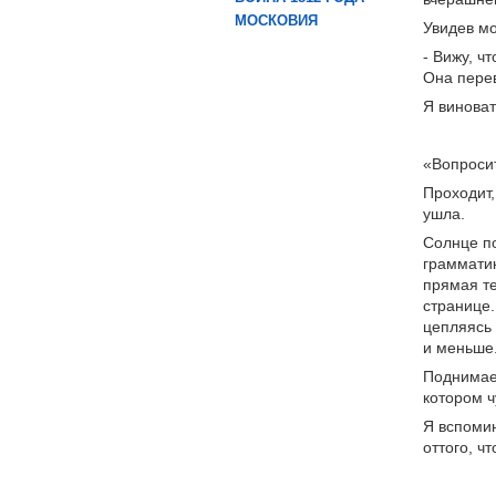
МОСКОВИЯ
Увидев мо
- Вижу, чт
Она перев
Я виноват
«Вопроси
Проходит,
ушла.
Солнце по
грамматик
прямая те
странице.
цепляясь 
и меньше
Поднимает
котором ч
Я вспомин
оттого, ч