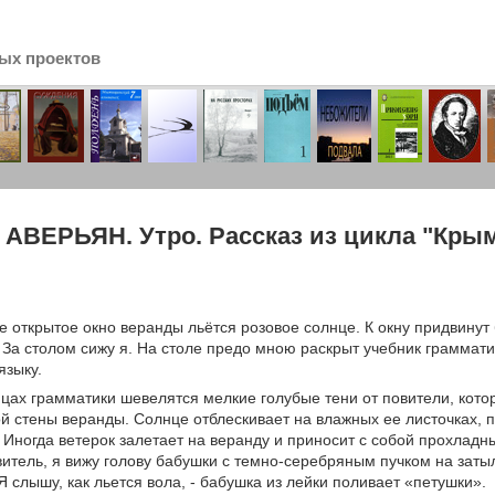
ых проектов
сь
 АВЕРЬЯН. Утро. Рассказ из цикла "Кры
 открытое окно веранды льётся розовое солнце. К окну придвинут
 За столом сижу я. На столе предо мною раскрыт учебник грамматик
языку.
цах грамматики шевелятся мелкие голубые тени от повители, котор
й стены веранды. Солнце отблескивает на влажных ее листочках,
 Иногда ветерок залетает на веранду и приносит с собой прохладны
витель, я вижу голову бабушки с темно-серебряным пучком на зат
Я слышу, как льется вола, - бабушка из лейки поливает «петушки».