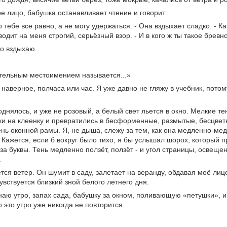
е лицо, бабушка останавливает чтение и говорит:
о тебе все равно, а не могу удержаться. - Она вздыхает сладко. - Ка
одит на меня строгий, серьёзный взор. - И в кого ж ты такое бревно
о вздыхаю.
тельным местоимением называется...»
 наверное, полчаса или час. Я уже давно не гляжу в учебник, потому
днялось, и уже не розовый, а белый свет льется в окно. Мелкие те
и на клеенку и превратились в бесформенные, размытые, бесцветн
нь оконной рамы. Я, не дыша, слежу за тем, как она медленно-ме
 Кажется, если б вокруг было тихо, я бы услышал шорох, который 
за буквы. Тень медленно ползёт, ползёт - и угол страницы, освещ
.
ся ветер. Он шумит в саду, залетает на веранду, обдавая моё ли
увствуется близкий зной белого летнего дня.
аю утро, запах сада, бабушку за окном, поливающую «петушки», и 
то это утро уже никогда не повторится.