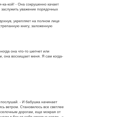
и-ка-кой! - Она сокрушенно качает
сы заслужить уважение порядочных
дохнув, укрепляет на полном лице
астрепанную книгу, заложенную
Иногда она что-то шепчет или
, она восхищает меня. Я сам когда-
т послушай. - И бабушка начинает
ись ветром. Становилось все светлее
роселочным дорогам, еще мокрая от
няли в бок от себя светлые капли...»