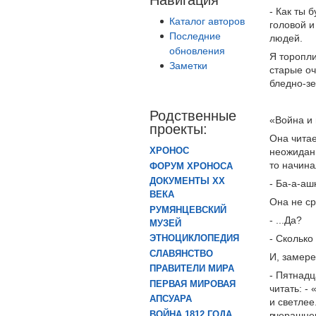
- Как ты 
Каталог авторов
головой и
Последние
людей.
обновления
Я торопли
Заметки
старые оч
бледно-з
Родственные
«Война и
проекты:
Она читае
ХРОНОС
неожиданн
то начина
ФОРУМ ХРОНОСА
ДОКУМЕНТЫ XX
- Ба-а-ашк
ВЕКА
Она не ср
РУМЯНЦЕВСКИЙ
- ...Да?
МУЗЕЙ
- Сколько
ЭТНОЦИКЛОПЕДИЯ
СЛАВЯНСТВО
И, замере
ПРАВИТЕЛИ МИРА
- Пятнадц
ПЕРВАЯ МИРОВАЯ
читать: -
АПСУАРА
и светлее
ВОЙНА 1812 ГОДА
вчерашнег