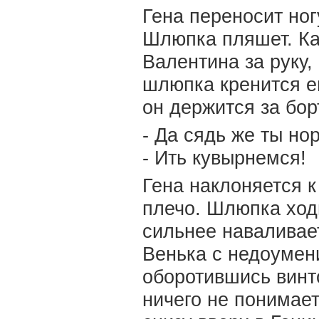
Гена переносит ног
Шлюпка пляшет. Кат
Валентина за руку,
шлюпка кренится е
он держится за бор
- Да сядь же ты но
- Ить кувырнемся!
Гена наклоняется к
плечо. Шлюпка ходи
сильнее наваливае
Венька с недоумен
оборотившись винт
ничего не понимает