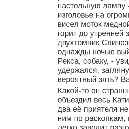
настольную лампу -
изголовье на огром
висел моток медной
горит до утренней 
двухтомник Спинозы
однажды ночью выйд
Рекса, собаку, - ув
удержался, загляну
вероятный зять? Ва
Какой-то он странн
объездил весь Катин
два её приятеля не
ним по раскопкам,
легко заводит разг