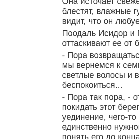
Она источает свеже
блестят, влажные г
видит, что он любу
Поодаль Исидор и 
оттаскивают ее от б
- Пора возвращатьс
мы вернемся к семи
светлые волосы и в
беспокоиться...
- Пора так пора, - 
покидать этот бере
уединение, чего-то
единственно нужног
понять его до конца