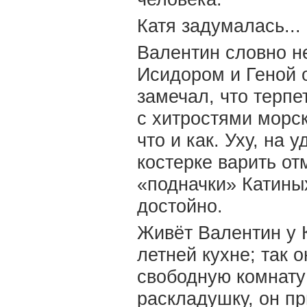
Катя задумалась...
Валентин словно не
Исидором и Геной о
замечал, что терпе
с хитростями морс
что и как. Уху, на
костерке варить о
«подначки» Катины
достойно.
Живёт Валентин у К
летней кухне; так 
свободную комнату
раскладушку, он п