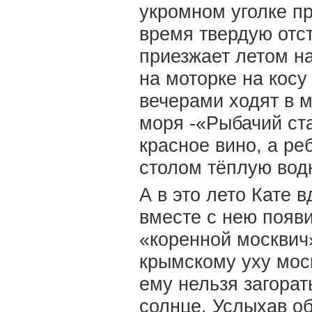
укромном уголке пр
время твердую отст
приезжает летом на
на моторке на косу
вечерами ходят в 
моря -«Рыбачий ста
красное вино, а ре
столом тёплую водк
А в это лето Кате 
вместе с нею появи
«коренной москвич
крымскому уху моск
ему нельзя загорать
солнце. Услыхав об