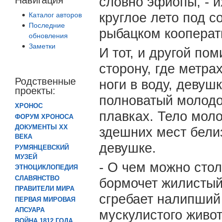
словно эфиопы, - и
круглое лето под с
Каталог авторов
Последние
рыбацком кооперат
обновления
Заметки
И тот, и другой по
сторону, где метрах
Родственные
ноги в воду, девуш
проекты:
полноватый молодо
ХРОНОС
плавках. Тело мол
ФОРУМ ХРОНОСА
ДОКУМЕНТЫ XX
здешних мест белиз
ВЕКА
девушке.
РУМЯНЦЕВСКИЙ
МУЗЕЙ
- О чем можно стол
ЭТНОЦИКЛОПЕДИЯ
СЛАВЯНСТВО
бормочет жилистый,
ПРАВИТЕЛИ МИРА
сгребает налипший
ПЕРВАЯ МИРОВАЯ
АПСУАРА
мускулистого живот
ВОЙНА 1812 ГОДА