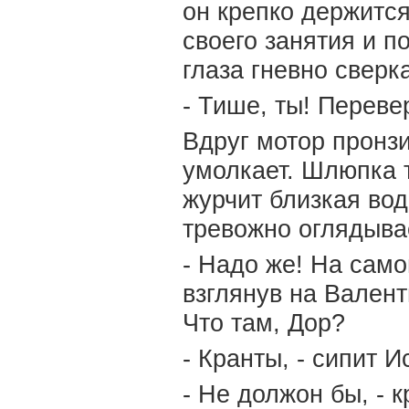
он крепко держится
своего занятия и п
глаза гневно сверка
- Тише, ты! Переве
Вдруг мотор пронзи
умолкает. Шлюпка т
журчит близкая вод
тревожно оглядыва
- Надо же! На само
взглянув на Валент
Что там, Дор?
- Кранты, - сипит И
- Не должон бы, - к