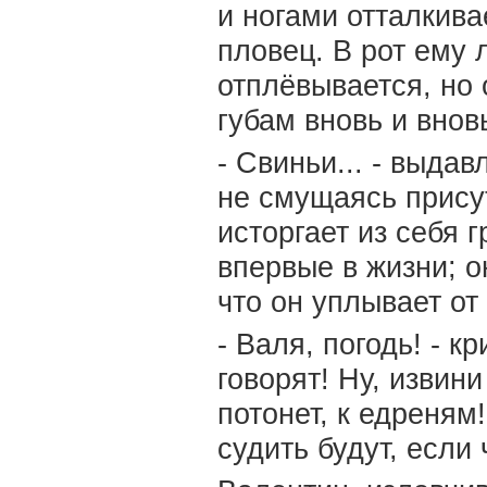
и ногами отталкива
пловец. В рот ему 
отплёвывается, но 
губам вновь и внов
- Свиньи... - выдав
не смущаясь присут
исторгает из себя г
впервые в жизни; о
что он уплывает от
- Валя, погодь! - к
говорят! Ну, извини
потонет, к едреням
судить будут, если ч