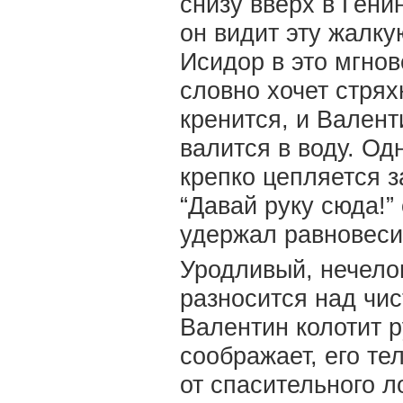
снизу вверх в Гени
он видит эту жалкую
Исидор в это мгнов
словно хочет стрях
кренится, и Вален
валится в воду. Од
крепко цепляется з
“Давай руку сюда!” 
удержал равновесия
Уродливый, нечелов
разносится над чи
Валентин колотит р
соображает, его те
от спасительного л