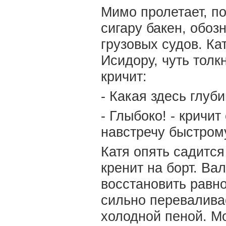
Мимо пролетает, по
сигару бакен, обо
грузовых судов. Ка
Исидору, чуть толк
кричит:
- Какая здесь глуб
- Глыбоко! - кричит
навстречу быстрому
Катя опять садится
кренит на борт. Ва
восстановить равно
сильно переваливае
холодной пеной. Мо