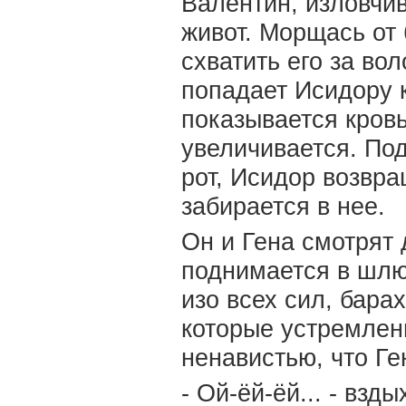
Валентин, изловчив
живот. Морщась от 
схватить его за во
попадает Исидору к
показывается кров
увеличивается. Под
рот, Исидор возвр
забирается в нее.
Он и Гена смотрят 
поднимается в шлюп
изо всех сил, барах
которые устремлены
ненавистью, что Ге
- Ой-ёй-ёй... - взды