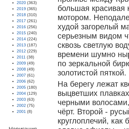
2020
(363)
большая красивая 
2019
(365)
2018
(310)
мотором. Неподале
2017
(261)
худой загорелый м
2016
(256)
2015
(240)
серьезным видом ч
2014
(224)
сквозь светлую вод
2013
(187)
2012
(229)
времени шумно ныр
2011
(38)
по зеркальной бир
2009
(49)
2008
(49)
золотистой пяткой.
2007
(61)
2006
(62)
На берегу лежат к
2005
(180)
выцветших плавках
2004
(129)
2003
(63)
черными волосами,
2002
(75)
чёрт. Второй - русы
2001
(8)
круглоплечий, как 
Навигация