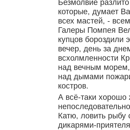
Безмолвие разлито
которые, думает Ва
всех мастей, - все
Галеры Помпея Вели
купцов бороздили э
вечер, день за дне
всхолмленности Кр
над вечным морем,
над дымами пожар
костров.
А всё-таки хорошо 
непоследовательно
Катю, ловить рыбу
дикарями-приятелям