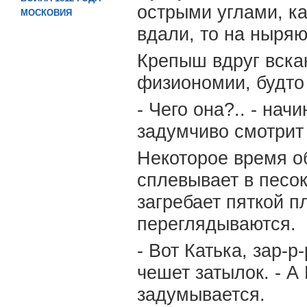
острыми углами, ка
МОСКОВИЯ
вдали, то на ныря
Крепыш вдруг вска
физиономии, будто
- Чего она?.. - нач
задумчиво смотрит 
Некоторое время о
сплевывает в песо
загребает пяткой п
переглядываются.
- Вот Катька, зар-р-
чешет затылок. - А
задумывается.