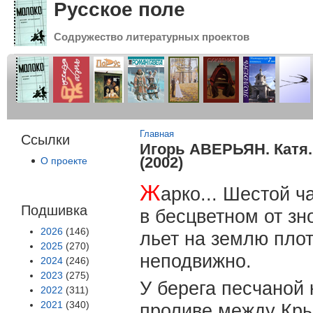
Русское поле
Содружество литературных проектов
Вы здесь
Главная
Ссылки
Игорь АВЕРЬЯН. Катя.
(2002)
О проекте
Ж
арко... Шестой ч
Подшивка
в бесцветном от з
2026
(146)
льет на землю плот
2025
(270)
неподвижно.
2024
(246)
2023
(275)
У берега песчаной 
2022
(311)
2021
(340)
проливе между Кры