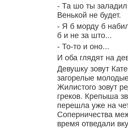
- Та шо ты заладил
Венькой не будет.
- Я б морду б набил
б и не за што...
- То-то и оно...
И оба глядят на де
Девушку зовут Кате
загорелые молодые 
Жилистого зовут р
греков. Крепыша зв
перешла уже на чет
Соперничества меж 
время отведали вк