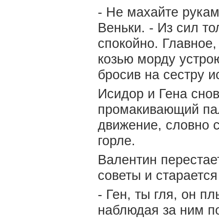
- Не махайте рукам
Веньки. - Из сил т
спокойно. Главное
козью морду устрою
бросив на сестру и
Исидор и Гена сно
промакивающий пал
движение, словно с
горле.
Валентин перестае
советы и старается
- Ген, ты гля, он п
наблюдая за ним п