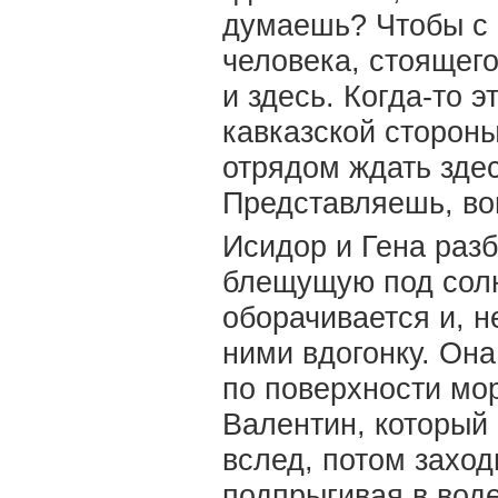
думаешь? Чтобы с к
человека, стоящего
и здесь. Когда-то 
кавказской стороны
отрядом ждать здес
Представляешь, вон
Исидор и Гена раз
блещущую под солн
оборачивается и, н
ними вдогонку. Она
по поверхности мо
Валентин, который 
вслед, потом заход
подпрыгивая в воде