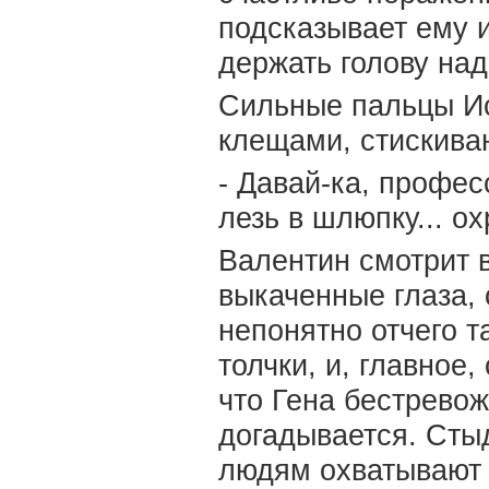
подсказывает ему 
держать голову над
Сильные пальцы Ис
клещами, стискиваю
- Давай-ка, профес
лезь в шлюпку... ох
Валентин смотрит в
выкаченные глаза, 
непонятно отчего 
толчки, и, главное,
что Гена бестревожн
догадывается. Стыд
людям охватывают 