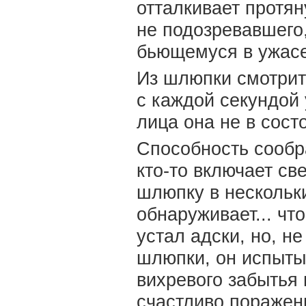
отталкивает протян
не подозревавшего,
бьющемуся в ужасе
Из шлюпки смотрит
с каждой секундой 
лица она не в сост
Способность сообр
кто-то включает све
шлюпку в нескольки
обнаруживает... чт
устал адски, но, н
шлюпки, он испыты
вихревого забытья 
счастливо пораженн