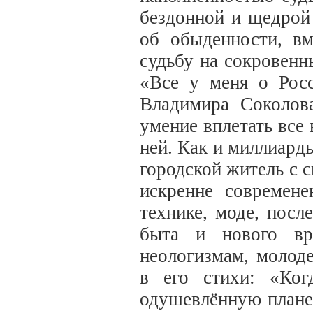
бездонной и щедрой
об обыденности, в
судьбу на сокровен
«Все у меня о Росс
Владимира Соколов
умение вплетать все
ней. Как и миллиард
городской житель с 
искренне современ
технике, моде, пос
быта и нового вр
неологизмам, молод
в его стихи: «Ког
одушевлённую планет