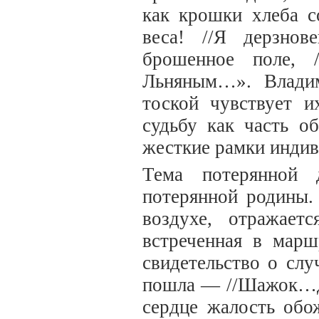
как крошки хлеба с
веса! //Я дерзно
брошенное поле,
Льняным…». Владим
тоской чувствует 
судьбу как часть о
жесткие рамки индив
Тема потерянной 
потерянной родины. 
воздухе, отражае
встреченная в марш
свидетельство о сл
пошла — //Шажок…др
сердце жалость обо