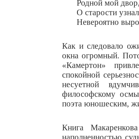
Родной мой двор,
О старости узнал
Невероятно выр
Как и следовало ожи
окна огромный. Пот
«Камертон» привле
спокойной серьезно
несуетной вдумчи
философскому осмы
поэта юношеским, ж
Книга Макаренков
наполненностью судь