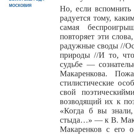
МОСКОВИЯ
Но, если вспомнить
радуется тому, каки
самая беспроигры
повторяет эти слова
радужные своды //Ос
природы //И то, чт
судьбе — сознатель
Макаренкова. Пож
стилистические осо
свой поэтическийм
возводящий их к поэ
«Когда б вы знали,
стыда…» — к В. Мака
Макаренков с его 