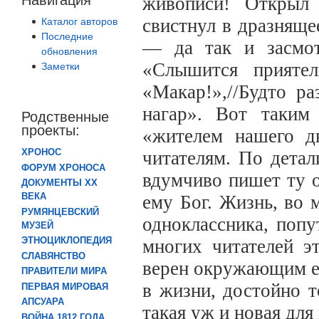
живописи! Открыл
свистнул в дразняще
Каталог авторов
Последние
— да так и засмот
обновления
«Слышится приятел
Заметки
«Макар!»,//Будто ра
нагар». Вот таким
Родственные
проекты:
«жителем нашего д
ХРОНОС
читателям. По детал
ФОРУМ ХРОНОСА
вдумчиво пишет ту 
ДОКУМЕНТЫ XX
ВЕКА
ему Бог. Жизнь, во 
РУМЯНЦЕВСКИЙ
одноклассника, попу
МУЗЕЙ
ЭТНОЦИКЛОПЕДИЯ
многих читателей э
СЛАВЯНСТВО
верен окружающим ег
ПРАВИТЕЛИ МИРА
в жизни, достойно 
ПЕРВАЯ МИРОВАЯ
АПСУАРА
такая уж и новая для
ВОЙНА 1812 ГОДА