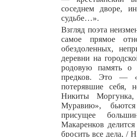
соседнем дворе, и
судьбе…».
Взгляд поэта неизм
самое прямое от
обездоленных, неп
деревни на городск
родовую память о 
предков. Это — «
потерявшие себя, 
Никиты Моргунка
Муравию», бьютс
присущее больши
Макаренков делится
бросить все дела, / 