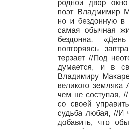
родной двор окн
поэт Владмимир М
но и бездонную в 
самая обычная жи
бездонна. «День
повторяясь завтр
терзает //Под нео
думается, и в с
Владимиру Макаре
великого земляка 
чем не соступая, /
со своей управит
судьба любая, //И
добавить, что об