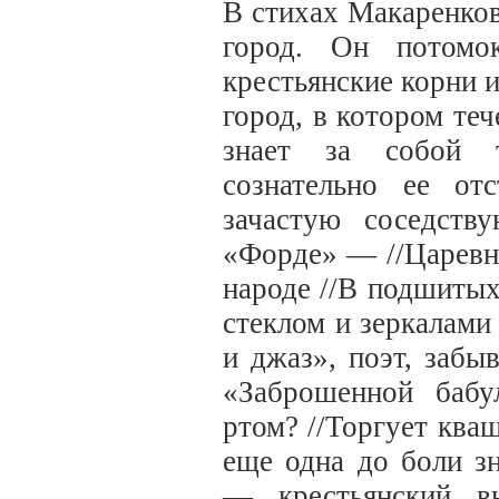
В стихах Макаренков
город. Он потомо
крестьянские корни 
город, в котором теч
знает за собой 
сознательно ее от
зачастую соседст
«Форде» — //Царевна
народе //В подшитых
стеклом и зеркалами
и джаз», поэт, забы
«Заброшенной бабу
ртом? //Торгует кв
еще одна до боли з
— крестьянский вн