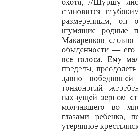
охота, //Шуршу ли
становится глубок
размеренным, он о
шумящие родные пр
Макаренков словно 
обыденности — его м
все голоса. Ему ма
пределы, преодолеть
давно победившей
тонконогий жеребе
пахнущей зерном сте
молчавшего во мн
глазами ребенка, 
утерянное крестьянск