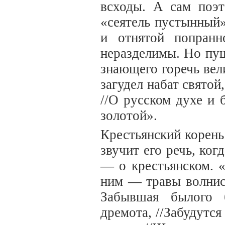
всходы. А сам поэ
«сеятель пустынный
и отнятой попран
неразделимы. Но пу
знающего горечь вел
загудел набат святой
//О русском духе и
золотой».
Крестьянский корень
звучит его речь, ког
— о крестьянском. 
ним — травы волнист
Забывшая былого 
дремота, //Забудутся