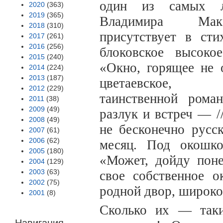
один из самых л
2020
(363)
2019
(365)
Владимира Мак
2018
(310)
присутствует в сти
2017
(261)
2016
(256)
б
локовское высоко
2015
(240)
«Окно, горящее не 
2014
(224)
2013
(187)
цветаевское, 
2012
(229)
таинственной рома
2011
(38)
2009
(49)
разлук и встреч — /
2008
(49)
не бесконечно русск
2007
(61)
2006
(62)
месяц. Под окошко
2005
(180)
«
Может, дойду поне
2004
(129)
2003
(63)
свое собственное о
2002
(75)
родной двор, широко
2001
(8)
Сколько их — так
Навигация