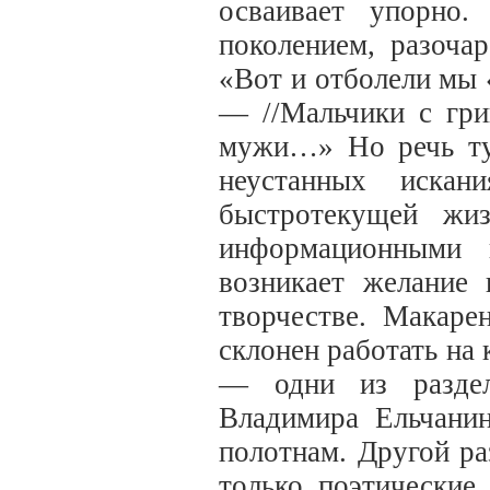
осваивает упорно.
поколением, разоча
«Вот и отболели мы 
— //Мальчики с гри
мужи…» Но речь ту
неустанных иска
быстротекущей жи
информационными 
возникает желание 
творчестве. Макаре
склонен работать на 
— одни из раздел
Владимира Ельчани
полотнам. Другой р
только поэтические