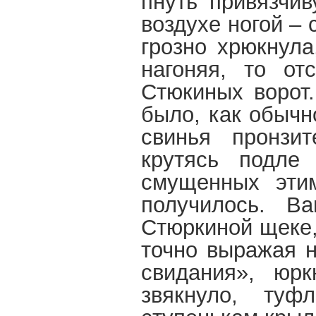
пнуть привязчив
воздухе ногой – 
грозно хрюкнула
нагоняя, то от
Стюкиных ворот.
было, как обычн
свинья пронзит
крутясь подле
смущенных этим
получилось. В
Стюркиной щеке, 
точно выражая н
свидания», юрк
звякнуло, туф