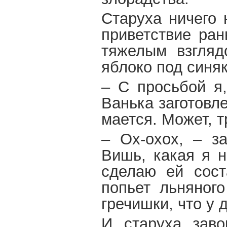
Старуха ничего 
приветствие ран
тяжелым взгляд
яблоко под синяк
– С просьбой я
Ванька заготовл
мается. Может, 
– Ох-охох, – за
Вишь, какая я 
сделаю ей сост
попьет льняного
гречишки, что у д
И старуха заво