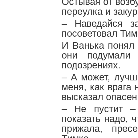
Остывая от возб
переулка и заку
– Наведайся за
посоветовал Тимк
И Ванька понял 
они подумали
подозрениях.
– А может, лучш
меня, как врага 
высказал опасен
– Не пустит –
показать надо, ч
прижала, прес