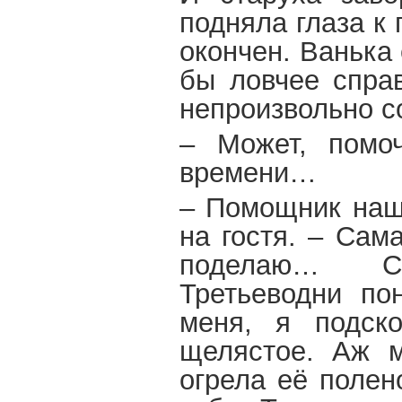
подняла глаза к 
окончен. Ванька
бы ловчее справ
непроизвольно с
– Может, помо
времени…
– Помощник наше
на гостя. – Сам
поделаю… С
Третьеводни по
меня, я подск
щелястое. Аж м
огрела её полен