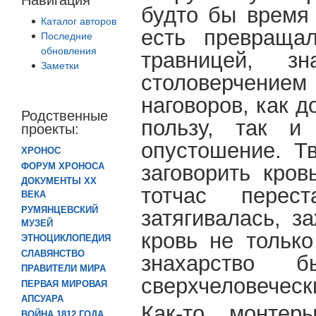
будто бы время 
Каталог авторов
есть превраща
Последние
обновления
травницей, зн
Заметки
столоверчением
наговоров, как 
Родственные
пользу, так и
проекты:
опустошение. Тв
ХРОНОС
заговорить кров
ФОРУМ ХРОНОСА
ДОКУМЕНТЫ XX
тотчас перес
ВЕКА
РУМЯНЦЕВСКИЙ
затягивалась, з
МУЗЕЙ
кровь не только
ЭТНОЦИКЛОПЕДИЯ
СЛАВЯНСТВО
знахарство б
ПРАВИТЕЛИ МИРА
сверхчеловеческ
ПЕРВАЯ МИРОВАЯ
АПСУАРА
Как-то монтер
ВОЙНА 1812 ГОДА