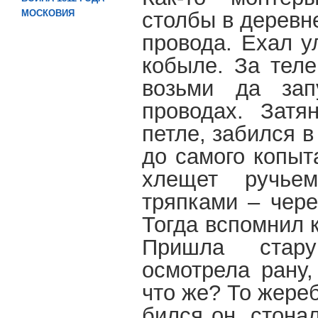
столбы в деревн
МОСКОВИЯ
провода. Ехал у
кобыле. За теле
возьми да зап
проводах. Затя
петле, забился в
до самого копыт
хлещет ручьем
тряпками – чере
Тогда вспомнил к
Пришла стару
осмотрела рану,
что же? То жере
бился он, стона