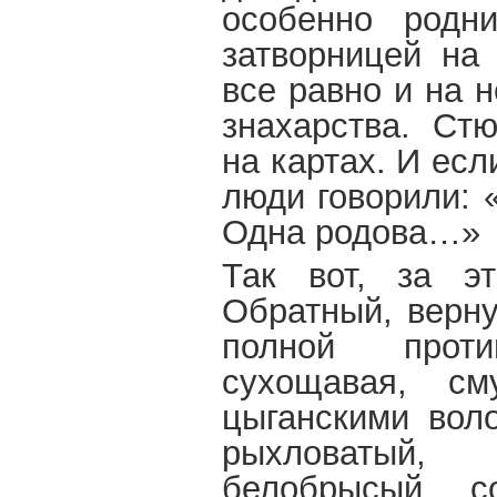
особенно родн
затворницей на
все равно и на 
знахарства. Ст
на картах. И ес
люди говорили: 
Одна родова…»
Так вот, за э
Обратный, верн
полной проти
сухощавая, с
цыганскими вол
рыхловатый,
белобрысый, с