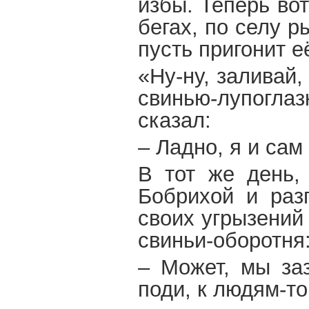
избы. Теперь вот
бегах, по селу 
пусть пригонит 
«Ну-ну, заливай,
свинью-лупогла
сказал:
– Ладно, я и сам
В тот же день,
Бобрихой и раз
своих угрызений
свиньи-оборотня
– Может, мы заз
поди, к людям-то