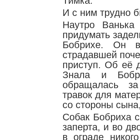
Тимка.
И с ним трудно б
Наутро Ванька
придумать задел
Бобрихе. Он в
страдавшей поче
приступ. Об её 
Знала и Бобр
обращалась за
травок для мате
со стороны сына
Собак Бобриха с
заперта, и во д
в ограде никог