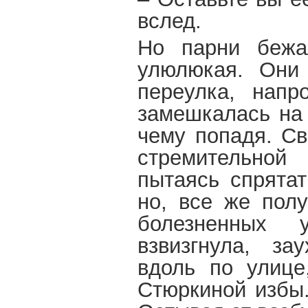
вслед.
Но парни бежал
улюлюкая. Они
переулка, напр
замешкалась на 
чему попадя. Св
стремительной
пытаясь спрята
но, все же пол
болезненных у
взвизгнула, за
вдоль по улице
Стюркиной избы.