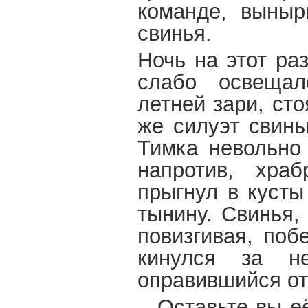
команде, выныр
свинья.
Ночь на этот ра
слабо освещал
летней зари, ст
же силуэт свинь
Тимка невольно 
напротив, храб
прыгнул в кусты
тынину. Свинья,
повизгивая, поб
кинулся за н
оправившийся от
– Оставьте вы е