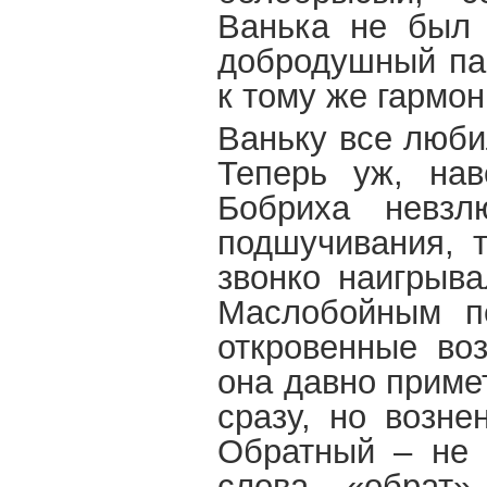
Ванька не был 
добродушный пар
к тому же гармон
Ваньку все люби
Теперь уж, нав
Бобриха невзл
подшучивания, т
звонко наигрыва
Маслобойным пе
откровенные во
она давно примет
сразу, но возне
Обратный – не 
слова «обрат»