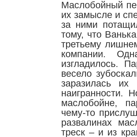
Маслобойный пер
их замысле и сп
за ними потащил
тому, что Ваньк
третьему лишнем
компании. Одн
изгладилось. Па
весело зубоскал
заразилась их 
наигранности. Н
маслобойне, па
чему-то прислуш
развалинах мас
треск – и из кр