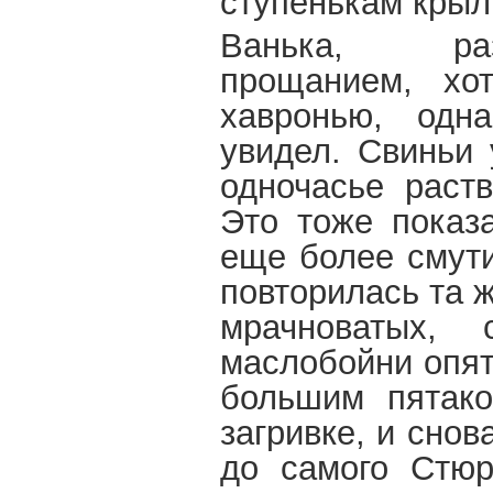
ступенькам крыл
Ванька, раз
прощанием, хо
хавронью, одн
увидел. Свиньи 
одночасье раст
Это тоже показ
еще более смути
повторилась та ж
мрачноватых, 
маслобойни опят
большим пятако
загривке, и снов
до самого Стюр