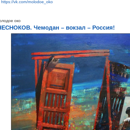
:
https://vk.com/molodoe_oko
лодое око
ЧЕСНОКОВ. Чемодан – вокзал – Россия!