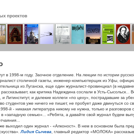
ых проектов
сь
o
ут в 1998-м году. Заочное отделение. На лекции по истории русск
урналист столичной газеты, инженер-компьютерщик из Уфы, официан
ительница из Луганска, еще один журналист-провинциал (в недавне
 рассказывает, как критика Надеждина сослали в Усть-Сысольск... Вс
, и Литинститут, и далекие коллеги «по цеху», пострадавшие за уб
во студентов уже ничего не пишет, не пробует даже двинуться со 
998-й - никакая литература никому не нужна, только и разговоров 
в «западную семью»... «Ребята, а давайте свой журнал будем выпу
отчаяния...
уже выходил один журнал - «Алконост». В нем в основном была пр
скусства».
Лидия Сычева
, главный редактор «МОЛОКА» рассказывае