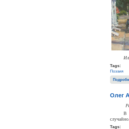
Ил
Tags:
Поэзия
Подробн
Олег 
Р
В 
случайно
Tags: