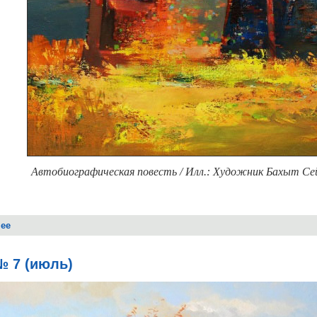
Автобиографическая повесть / Илл.: Художник Бахыт Сей
ее
о Илья ЧЕСНОКОВ. Чемодан – вокзал – Россия!
№ 7 (июль)