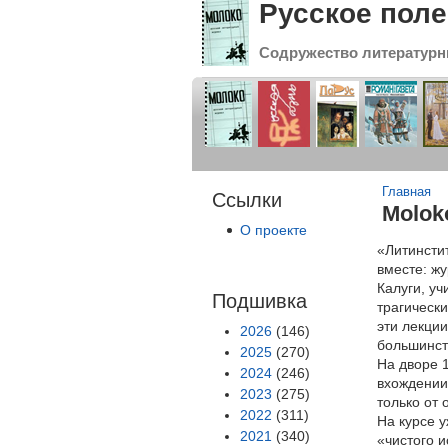
Русское поле
Содружество литературн
Вы зде
Главная
Ссылки
Molok
О проекте
«Литинстит
вместе: ж
Калуги, уч
Подшивка
трагически
эти лекции
2026
(146)
большинст
2025
(270)
На дворе 1
2024
(246)
вхождении 
2023
(275)
только от 
2022
(311)
На курсе 
2021
(340)
«чистого и