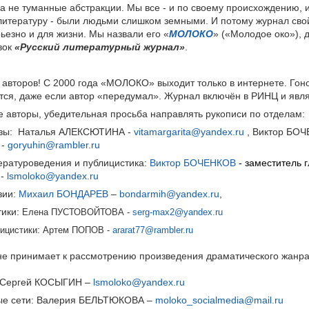
 а не туманные абстракции. Мы все - и по своему происхождению, и
литературу - были людьми слишком земными. И потому журнал свой
ьезно и для жизни. Мы назвали его «
МОЛОКО
» («Молодое око»), 
вок
«Русский литературный журнал»
.
авторов! С 2000 года «МОЛОКО» выходит только в интернете. Гон
тся, даже если автор «передумал». Журнал включён в РИНЦ и явл
 авторы, убедительная просьба направлять рукописи по отделам:
озы: Наталья АЛЕКСЮТИНА -
vitamargarita@yandex.ru
, Виктор БО
 -
goryuhin@rambler.ru
ературоведения и публицистика:
Виктор БОЧЕНКОВ
- заместитель 
-
lsmoloko@yandex.ru
зии:
Михаил БОНДАРЕВ
–
bondarmih@yandex.ru
,
тики:
Елена ПУСТОВОЙТОВА -
serg-max2@yandex.ru
ицистики: Артем ПОПОВ -
ararat77@rambler.ru
не принимает к рассмотрению произведения драматического жанра
: Сергей КОСЫГИН –
lsmoloko@yandex.ru
ые сети: Валерия БЕЛЬТЮКОВА –
moloko_socialmedia@mail.ru