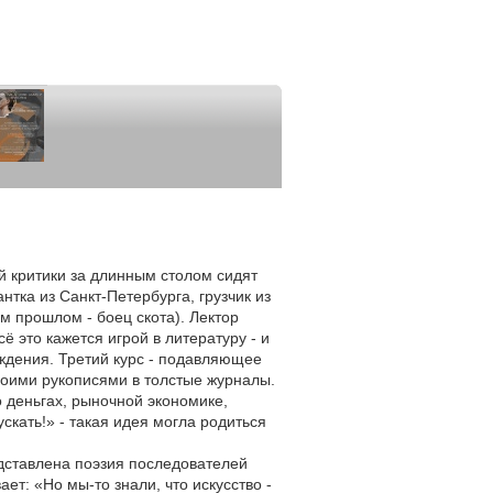
ой критики за длинным столом сидят
тка из Санкт-Петербурга, грузчик из
м прошлом - боец скота). Лектор
ё это кажется игрой в литературу - и
еждения. Третий курс - подавляющее
своими рукописями в толстые журналы.
о деньгах, рыночной экономике,
скать!» - такая идея могла родиться
едставлена поэзия последователей
т: «Но мы-то знали, что искусство -