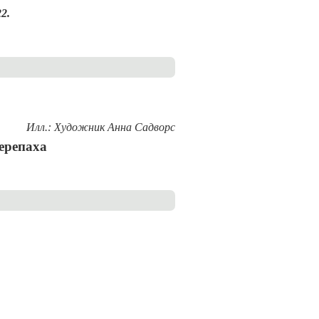
2.
Илл.: Художник Анна Садворс
ерепаха
 Три рассказа