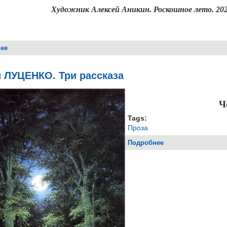
Художник Алексей Аникин. Роскошное лето. 202
ее
о 2026, № 7 (июль)
й ЛУЦЕНКО. Три рассказа
Ч
Tags:
Проза
Подробнее
о Сергей ЛУЦЕНКО.