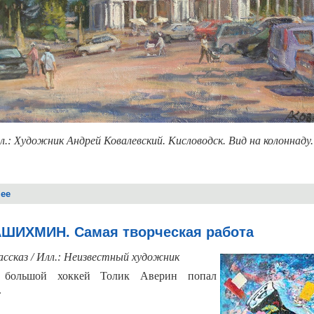
л.: Художник Андрей Ковалевский. Кисловодск. Вид на колоннаду.
ее
о Валерий АКИМОВ. Остаюсь на земле
АШИХМИН. Самая творческая работа
ассказ / Илл.: Неизвестный художник
большой хоккей Толик Аверин попал
.