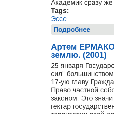
Академик сразу же
Tags:
Эссе
Подробнее
о Артем ЕРМАК
ненависти к св
Артем ЕРМАКОВ
землю. (2001)
25 января Государ
сил” большинством 
17-ую главу Гражд
Право частной соб
законом. Это значи
гектар государств