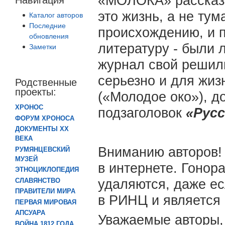
«МОЛОКА» рассказыв
это жизнь, а не тум
Каталог авторов
Последние
происхождению, и п
обновления
литературу - были
Заметки
журнал свой решили
серьезно и для жиз
Родственные
проекты:
(«Молодое око»), д
ХРОНОС
подзаголовок
«Рус
ФОРУМ ХРОНОСА
ДОКУМЕНТЫ XX
ВЕКА
Вниманию авторов!
РУМЯНЦЕВСКИЙ
МУЗЕЙ
в интернете. Гонор
ЭТНОЦИКЛОПЕДИЯ
удаляются, даже е
СЛАВЯНСТВО
ПРАВИТЕЛИ МИРА
в РИНЦ и является
ПЕРВАЯ МИРОВАЯ
АПСУАРА
Уважаемые авторы,
ВОЙНА 1812 ГОДА