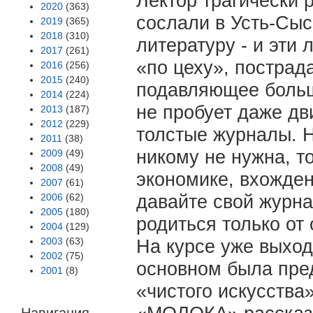
Лектор трагически 
2020
(363)
сослали в Усть-Сысо
2019
(365)
2018
(310)
литературу - и эти 
2017
(261)
«по цеху», пострад
2016
(256)
2015
(240)
подавляющее больши
2014
(224)
не пробует даже дв
2013
(187)
2012
(229)
толстые журналы. Н
2011
(38)
никому не нужна, т
2009
(49)
2008
(49)
экономике, вхожден
2007
(61)
2006
(62)
давайте свой журна
2005
(180)
родиться только от 
2004
(129)
2003
(63)
На курсе уже выход
2002
(75)
основном была пре
2001
(8)
«чистого искусства
Навигация