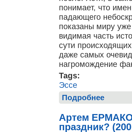
понимает, что име
падающего небоскр
показаны миру уже 
видимая часть ист
сути происходящих
даже самых очевид
нагромождение фак
Tags:
Эссе
Подробнее
о Артем ЕРМАК
(2001)
Артем ЕРМАКОВ
праздник? (200