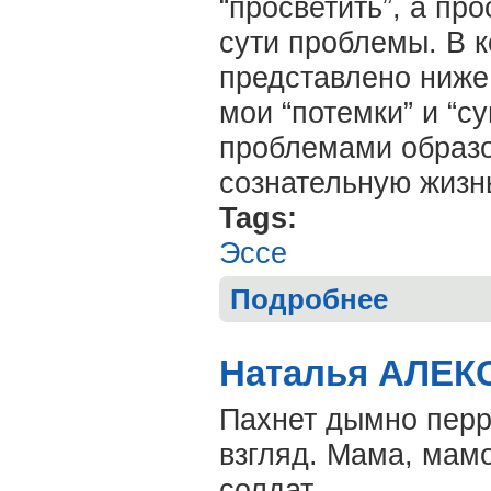
“просветить”, а п
сути проблемы. В к
представлено ниже
мои “потемки” и “с
проблемами образо
сознательную жизнь
Tags:
Эссе
Подробнее
о Елена СНЕГ
Наталья АЛЕКС
Пахнет дымно перр
взгляд. Мама, мамо
солдат...