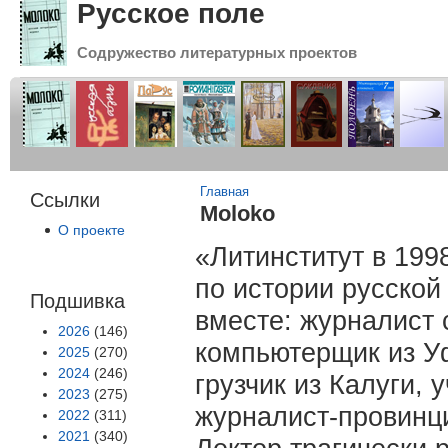
Русское поле
Содружество литературных проектов
Вы здесь
Главная
Ссылки
Moloko
О проекте
«Литинститут в 199
по истории русской
Подшивка
вместе: журналист 
2026
(146)
компьютерщик из Уф
2025
(270)
2024
(246)
грузчик из Калуги, 
2023
(275)
журналист-провинци
2022
(311)
2021
(340)