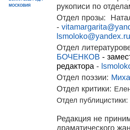
рукописи по отдела
МОСКОВИЯ
Отдел прозы: Нат
-
vitamargarita@yan
lsmoloko@yandex.r
Отдел литературов
БОЧЕНКОВ
- замес
редактора
-
lsmolok
Отдел поэзии:
Мих
Отдел критики:
Еле
Отдел публицистики
Редакция не прини
драматического жан