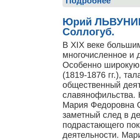
Подробнее
культуры и пр
Юрий ЛЬВУНИН
Соллогуб.
В ХIХ веке больши
многочисленное и 
Особенно широкую
(1819-1876 гг.), т
общественный деяте
славянофильства. 
Мария Федоровна С
заметный след в д
подрастающего пок
деятельности. Мар