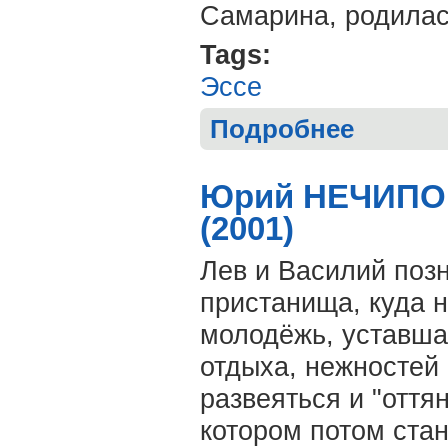
Самарина, родилась
Tags:
Эссе
Подробнее
о Юрий ЛЬВУН
Юрий НЕЧИПОР
(2001)
Лев и Василий позн
пристанища, куда 
молодёжь, уставша
отдыха, нежностей 
развеяться и "оттян
котором потом стан