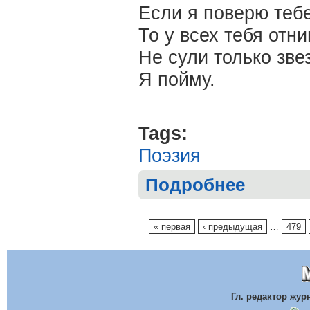
Если я поверю тебе
То у всех тебя отни
Не сули только звез
Я пойму.
Tags:
Поэзия
Подробнее
о Ольга БИГИ
Страницы
« первая
‹ предыдущая
…
479
Гл. редактор жу