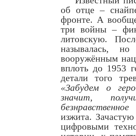
Известный пи
об отце – снайп
фронте. А вообщ
три войны – фин
литовскую. Посл
называлась, н
вооружённым нац
вплоть до 1953 
детали того тре
«Забудем о гер
значит, получ
безнравственно
изжита. Зачасту
цифровыми техно