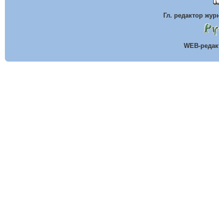
Гл. редактор жу
WEB-реда