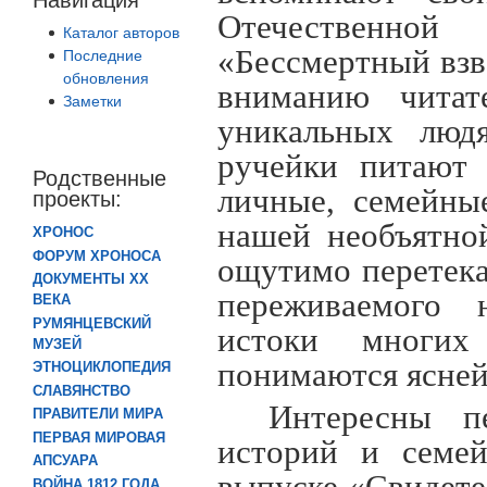
Отечественно
Каталог авторов
«Бессмертный взв
Последние
обновления
вниманию читат
Заметки
уникальных людя
ручейки питают 
Родственные
личные, семейны
проекты:
нашей необъятно
ХРОНОС
ФОРУМ ХРОНОСА
ощутимо перетека
ДОКУМЕНТЫ XX
переживаемого 
ВЕКА
РУМЯНЦЕВСКИЙ
истоки многих
МУЗЕЙ
понимаются ясней 
ЭТНОЦИКЛОПЕДИЯ
СЛАВЯНСТВО
Интересны п
ПРАВИТЕЛИ МИРА
ПЕРВАЯ МИРОВАЯ
историй и семей
АПСУАРА
ВОЙНА 1812 ГОДА