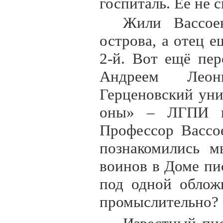
госпиталь. Её не с
Жили Вассое
острова, а отец 
2-й. Вот ещё пе
Андреем Леон
Герценовский уни
оны» – ЛГПИ 
Профессор Вассо
познакомились м
воинов в Доме пи
под одной обложк
промыслительно?