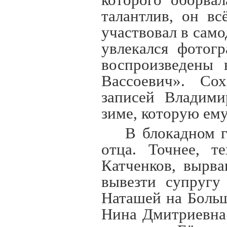
которого оборва
талантлив, он вс
участвовал в сам
увлекался фотог
воспроизведены 
Вассоевич». Со
записей Владими
зиме, которую ем
В блокадном г
отца. Точнее, т
Катченков, вырв
вывезти супругу
Наташей на Больш
Нина Дмитриевна 