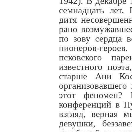
1942). В декабре
семнадцать лет.
дитя несовершен
рано возмужавшее
по зову сердца 
пионеров-героев
псковского паре
известного поэт
старше Ани Кос
организовавшего 
этот феномен? 
конференций в П
взгляд, верная 
девушки, беззав