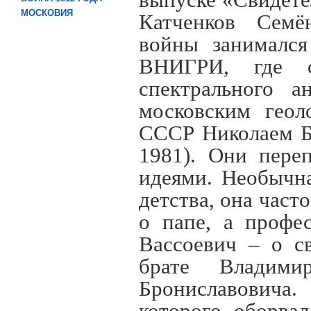
выпуске «Свидете
МОСКОВИЯ
Катченков Семё
войны занимался
ВНИГРИ, где с
спектрального 
московским геол
СССР Николаем Б
1981). Они пере
идеями. Необычн
детства, она част
о папе, а профе
Вассоевич – о с
брате Владими
Брониславовича.