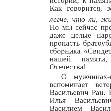
истории, к памя
Как говорится,
за
легче, что ли, ж
Но мы сейчас пре
даже целые нар
пропасть братоуб
сборника «Свидет
нашей памяти,
Отечества!
О мужчинах-
вспоминает вете
Васильевич Рац. 
Илья Васильеви
Василием Васи