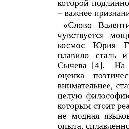
которой подлинно
– важнее признани
«Слово Валент
чувствуется мощ
космос Юрия Га
плавило сталь и
Сычева [4]. На 
оценка поэтиче
внимательнее, ст
целую философию
которым стоит реа
не модная языко
опыта, сплавленно