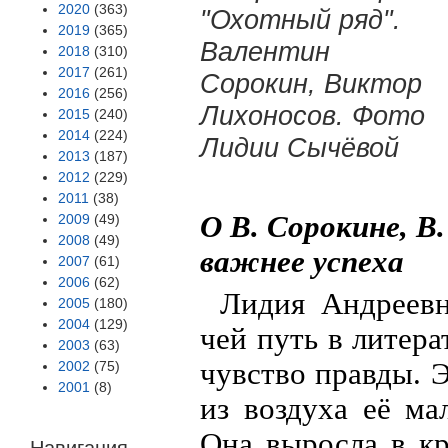
2020
(363)
"Охотный ряд".
2019
(365)
Валентин
2018
(310)
2017
(261)
Сорокин, Виктор
2016
(256)
Лихоносов. Фото
2015
(240)
2014
(224)
Лидии Сычёвой
2013
(187)
2012
(229)
2011
(38)
О В. Сорокине, В
2009
(49)
2008
(49)
важнее успеха
2007
(61)
2006
(62)
Лидия Андреевн
2005
(180)
2004
(129)
чей путь в литер
2003
(63)
чувство правды. 
2002
(75)
2001
(8)
из воздуха её ма
Она выросла в кр
Навигация