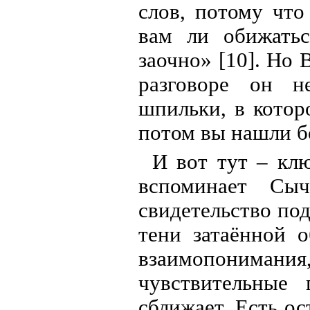
слов, потому что
вам ли обижать
заочно» [10]. Но 
разговоре он н
шпильки, в котор
потом вы нашли б
И вот тут – клю
вспоминает Сы
свидетельство по
тени затаённой 
взаимопонимани
чувствительные 
сближает. Есть ос