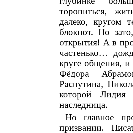
глубинке боль
торопиться, жит
далеко, кругом 
блокнот. Но зат
открытия! А в пр
частенько… дожд
круге общения, и
Фёдора Абрамо
Распутина, Никол
которой Лидия 
наследница.
Но главное пр
призвании. Писа