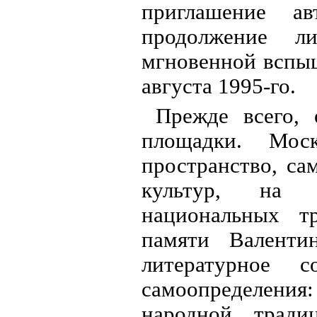
приглашение а
продолжение л
мгновенной вспыш
августа 1995-го.
Прежде всего,
площадки. Мос
пространство, са
культур, на 
национальных т
памяти Валенти
литературное с
самоопределени
народной тради