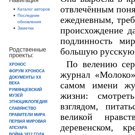
отвлечённым поня
Каталог авторов
Последние
ежедневным, тре
обновления
происхождение да
Заметки
подлинность ми
Родственные
большую русскую 
проекты:
По велению се
ХРОНОС
ФОРУМ ХРОНОСА
журнал «Молоко»
ДОКУМЕНТЫ XX
самом имени жу
ВЕКА
РУМЯНЦЕВСКИЙ
жизни: смотрет
МУЗЕЙ
ЭТНОЦИКЛОПЕДИЯ
взглядом, питат
СЛАВЯНСТВО
великой нравс
ПРАВИТЕЛИ МИРА
ПЕРВАЯ МИРОВАЯ
деревенском, кр
АПСУАРА
ВОЙНА 1812 ГОДА