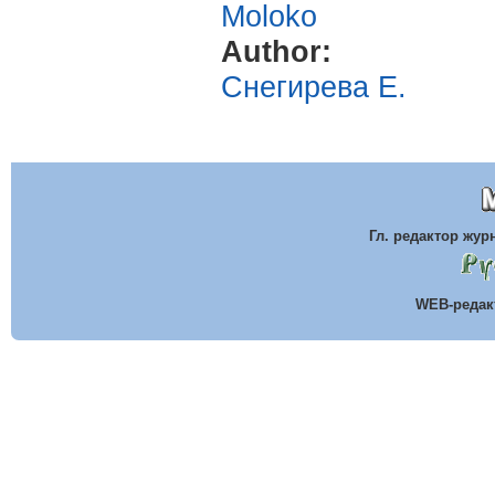
Moloko
Author:
Снегирева Е.
Гл. редактор жу
WEB-реда