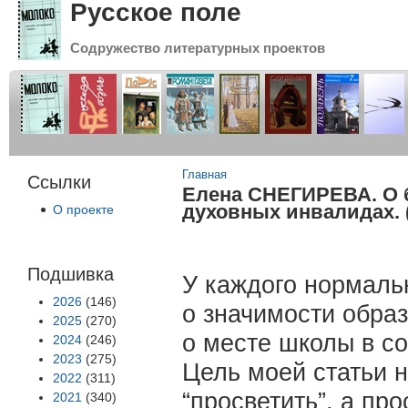
Русское поле
Содружество литературных проектов
Вы здесь
Главная
Ссылки
Елена СНЕГИРЕВА. О 
духовных инвалидах. (
О проекте
Подшивка
У каждого нормаль
2026
(146)
о значимости образ
2025
(270)
о месте школы в со
2024
(246)
2023
(275)
Цель моей статьи не
2022
(311)
“просветить”, а п
2021
(340)