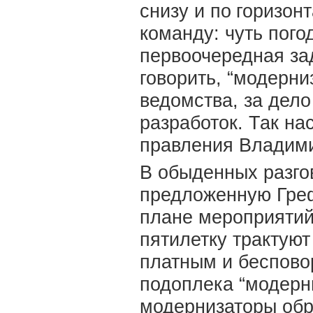
снизу и по
горизонт
команду: чуть пого
первоочередная за
говорить, “модерни
ведомства, за дело
разработок. Так на
правления Владим
В обыденных разго
предложенную Греф
плане мероприятий
пятилетку трактуют
платным и беспово
подоплека “модерн
модернизаторы обр