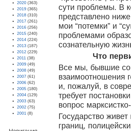
2020
(363)
сути проблемы. В к
2019
(365)
представлено ниже
2018
(310)
2017
(261)
мои “потемки” и “с
2016
(256)
2015
(240)
проблемами образо
2014
(224)
сознательную жизнь
2013
(187)
2012
(229)
Что перв
2011
(38)
2009
(49)
Все мы, бывшие со
2008
(49)
взаимоотношения г
2007
(61)
2006
(62)
и, пожалуй, в сов
2005
(180)
требует постановки
2004
(129)
2003
(63)
вопрос марксистко
2002
(75)
2001
(8)
Государство живет
границ, полицейск
Навигация