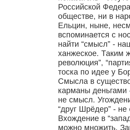
Российской Федера
обществе, ни в на
Ельцин, ныне, несм
вспоминается с но
найти “смысл” - на
ханжеское. Таким 
революция”, “партия
тоска по идее у Бо
Смысла в существо
карманы деньгами 
не смысл. Угождени
“друг Шрёдер” - не
Вхождение в “запад
можно множить. За