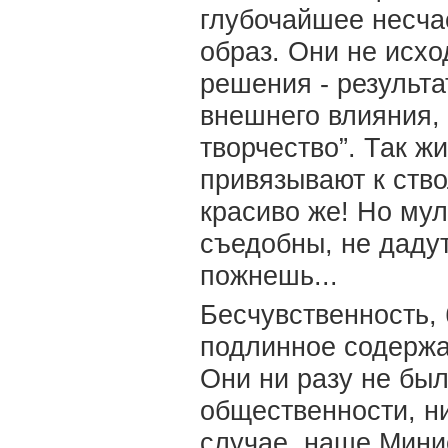
глубочайшее несча
образ. Они не исхо
решения - результ
внешнего влияния, 
творчество”. Так ж
привязывают к ств
красиво же! Но мул
съедобны, не дадут
пожнешь...
Бесчувственность,
подлинное содержа
Они ни разу не бы
общественности, ни
случае, наше Мини