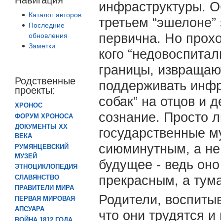
инфраструктуры. О
Каталог авторов
третьем “эшелоне” 
Последние
первична. Но прохо
обновления
Заметки
кого “недовоспитал
границы, извращаю
Родственные
поддерживать инфр
проекты:
собак” на отцов и 
ХРОНОС
сознание. Просто л
ФОРУМ ХРОНОСА
ДОКУМЕНТЫ XX
государственные м
ВЕКА
сиюминутным, а не 
РУМЯНЦЕВСКИЙ
МУЗЕЙ
будущее - ведь оно
ЭТНОЦИКЛОПЕДИЯ
прекрасным, а тум
СЛАВЯНСТВО
ПРАВИТЕЛИ МИРА
Родители, воспиты
ПЕРВАЯ МИРОВАЯ
АПСУАРА
что они трудятся и
ВОЙНА 1812 ГОДА