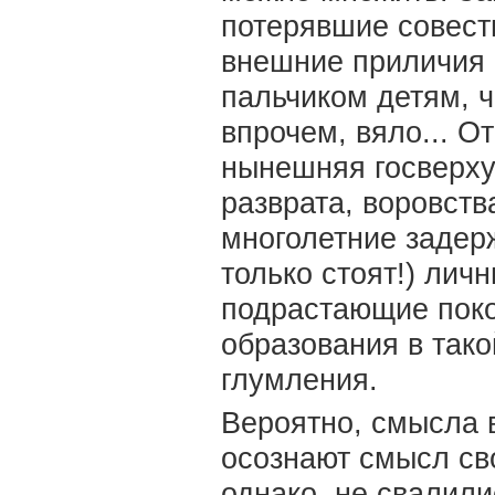
потерявшие совест
внешние приличия 
пальчиком детям, ч
впрочем, вяло... О
нынешняя госверх
разврата, воровств
многолетние задер
только стоят!) ли
подрастающие поко
образования в тако
глумления.
Вероятно, смысла в
осознают смысл сво
однако, не свалили