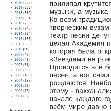
прилипал крутится
2020
(363)
2019
(365)
музыки, а музыка 
2018
(310)
Ко всем традици
2017
(261)
2016
(256)
творческим вузам
2015
(240)
2014
(224)
театр песни депу
2013
(187)
целая Академия п
2012
(229)
2011
(38)
которая была откр
2009
(49)
«Звездами не рож
2008
(49)
2007
(61)
Проводится всё б
2006
(62)
песен, а вот сами
2005
(180)
2004
(129)
рождаются! Наибо
2003
(63)
этому - вакханали
2002
(75)
2001
(8)
начале каждого го
всём мире давно 
Навигация