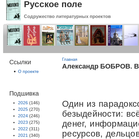
Русское поле
Содружество литературных проектов
Вы здесь
Главная
Ссылки
Александр БОБРОВ. В
О проекте
Подшивка
Один из парадокс
2026
(146)
2025
(270)
безыдейности: вс
2024
(246)
денег, информац
2023
(275)
2022
(311)
ресурсов, дельцо
2021
(340)