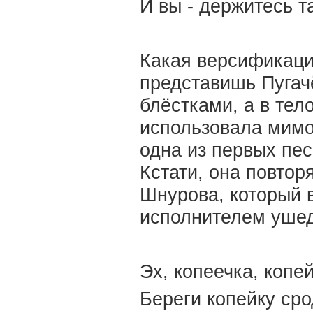
И вы - держитесь т
Какая версификация
представишь Пугачё
блёстками, а в тел
использовала мимо
одна из первых пес
Кстати, она повтор
Шнурова, который 
исполнителем ушед
Эх, копеечка, копе
Береги копейку сро