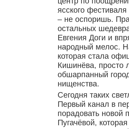
центр по поощрени
ясского фестиваля
– не оспоришь. Пра
остальных шедевр
Евгения Доги и впр
народный мелос. Н
которая стала оф
Кишинёва, просто л
обшарпанный город
нищенства.
Сегодня таких све
Первый канал в пе
порадовать новой 
Пугачёвой, которая