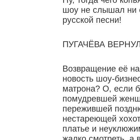
Ну, тогда чего копь
шоу не слышал ни 
русской песни!
ПУГАЧЁВА ВЕРНУ
Возвращение её на
новость шоу-бизнес
матрона? О, если 
помудревшей женщи
пережившей поздню
нестареющей хохот
платье и неуклюжи
жалко смотреть, а 