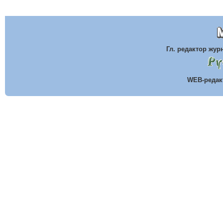
Гл. редактор жу
WEB-реда