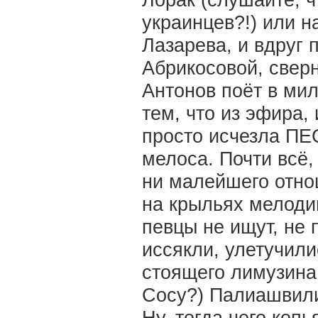
Лорак (слушайте, 
украинцев?!) или 
Лазарева, и вдруг
Абрикосовой, свер
Антонов поёт в мил
тем, что из эфира,
просто исчезла ПЕ
мелоса. Почти всё,
ни малейшего отнош
на крыльях мелоди
певцы не ищут, не 
иссякли, улетучили
стоящего лимузина,
Сосу?) Палиашвили