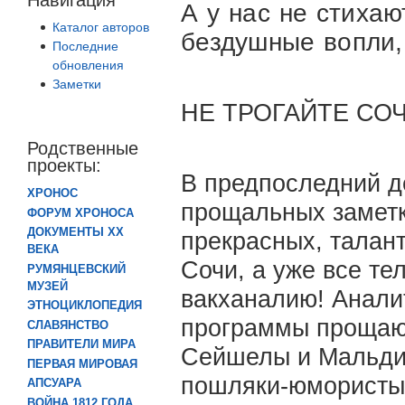
А у нас не стихаю
Каталог авторов
бездушные вопли
Последние
обновления
Заметки
НЕ ТРОГАЙТЕ СО
Родственные
проекты:
В предпоследний д
ХРОНОС
прощальных заметк
ФОРУМ ХРОНОСА
ДОКУМЕНТЫ XX
прекрасных, талан
ВЕКА
Сочи, а уже все т
РУМЯНЦЕВСКИЙ
МУЗЕЙ
вакханалию! Анали
ЭТНОЦИКЛОПЕДИЯ
программы прощают
СЛАВЯНСТВО
ПРАВИТЕЛИ МИРА
Сейшелы и Мальдив
ПЕРВАЯ МИРОВАЯ
пошляки-юмористы 
АПСУАРА
ВОЙНА 1812 ГОДА