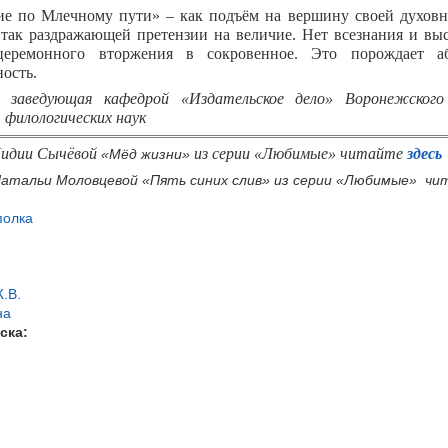
е по Млечному пути» – как подъём на вершину своей духов
 так раздражающей претензии на величие. Нет всезнания и вы
церемонного вторжения в сокровенное. Это порождает а
ность.
заведующая кафедрой «Издательское дело» Воронежского 
 филологических наук
Лидии Сычёвой
из серии «Любимые» читайте
здесь
«Мёд жизни»
Натальи Моловцевой «Пять синих слив» из серии «Любимые» ч
полка
.В.
на
ска: