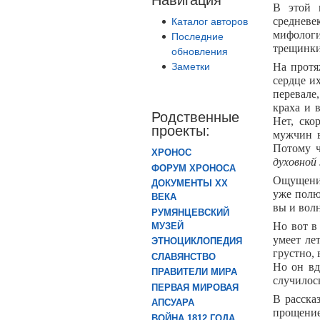
В этой 
средневе
Каталог авторов
мифологи
Последние
трещинки
обновления
Заметки
На протя
сердце и
перевале
краха и 
Родственные
Нет, ско
проекты:
мужчин в
Потому ч
ХРОНОС
духовно
ФОРУМ ХРОНОСА
Ощущение
ДОКУМЕНТЫ XX
уже полю
ВЕКА
вы и волн
РУМЯНЦЕВСКИЙ
Но вот в
МУЗЕЙ
умеет ле
ЭТНОЦИКЛОПЕДИЯ
грустно, 
СЛАВЯНСТВО
Но он вд
ПРАВИТЕЛИ МИРА
случилось
ПЕРВАЯ МИРОВАЯ
В расска
АПСУАРА
прощение
ВОЙНА 1812 ГОДА