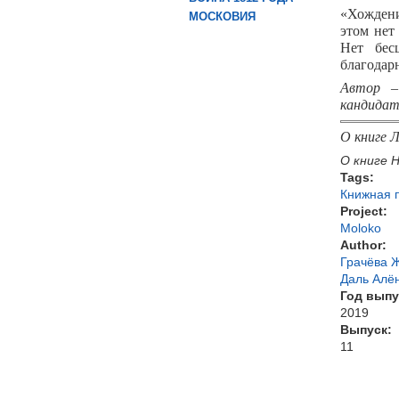
«Хождени
МОСКОВИЯ
этом нет
Нет бес
благодар
Автор –
кандидат
О книге 
О книге 
Tags:
Книжная 
Project:
Moloko
Author:
Грачёва Ж
Даль Алё
Год выпу
2019
Выпуск:
11