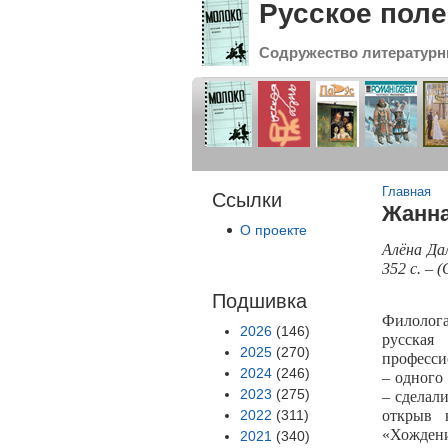
Русское поле
Содружество литературн
Вы зде
Главная
Ссылки
Жанна
О проекте
Алёна Да
352 с. – 
Подшивка
Филолога
2026
(146)
русска
2025
(270)
професси
2024
(246)
– одного
2023
(275)
– сделали
2022
(311)
открыв 
«Хожден
2021
(340)