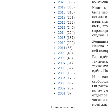
потрясена
2020
(363)
2019
(365)
Книга ме
была пер
2018
(310)
попала в
2017
(261)
налитыми
2016
(256)
быть, эт
2015
(240)
спровоци
2014
(224)
сладкое. 
2013
(187)
Женщина-
2012
(229)
Иакова. 
2011
(38)
ней пово
2009
(49)
Вы идёт
2008
(49)
тактична
2007
(61)
также му
2006
(62)
идёте. По
2005
(180)
И в ваш
2004
(129)
свободол
2003
(63)
Он расск
2002
(75)
потом ум
2001
(8)
отдаёт з
числе и 
моей жиз
Навигация