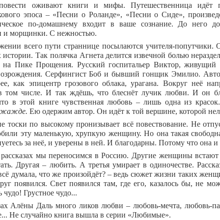
повести оживают книги и мифы. Путешественница идёт по
кового эпоса – «Песни о Роланде», «Песни о Сиде», произвед
ческое по-домашнему входит в ваше сознание. До него до
 и морщинки. С нежностью.
жении всего пути страннице посылаются учителя-попутчики. О
х истории. Так полячка Агнета делится извечной болью неразде
, на Пике Прощения. Русский госпитальер Виктор, живущий 
возрождения. Серфингист Боб и бывший гонщик Эмилио. Авто
рее, как эпицентр грозового облака, урагана. Вокруг неё н
 том числе. И так ждёшь, что блеснёт лучик любви. И он бл
то в этой книге чувственная любовь – лишь одна из красок.
й жажде.
Ею одержим автор. Он идёт к той вершине, которой нел
 тоски по высокому пронизывает всё повествование. Не отпус
били эту маленькую, хрупкую женщину. Но она такая свободная
уетесь за неё, и уверены в ней. И благодарны. Потому что она и
 рассказах мы переносимся в Россию. Другие женщины встают
тать. Другая – любить. А третья умирает в одиночестве. Расск
всё думала, что же произойдёт? – ведь сюжет жизни таких женщи
руг появился. Свет появился там, где его, казалось бы, не мо
 чудо! Грустное чудо...
зах Алёны Даль много ликов любви – любовь-мечта, любовь-па
... Не случайно книга вышла в серии «Любимые».