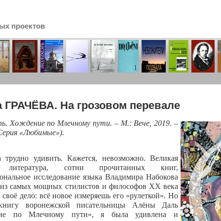
ых проектов
сь
 ГРАЧЁВА. На грозовом перевале
ль. Хождение по Млечному пути. – М.: Вече, 2019. –
(Серия «Любимые»).
 трудно удивить. Кажется, невозможно. Великая
я литература, сотни прочитанных книг,
ональное исследование языка Владимира Набокова
 из самых мощных стилистов и философов ХХ века
 своё дело: всё новое измеряешь его «рулеткой». Но
книгу воронежской писательницы Алёны Даль
ие по Млечному пути», я была удивлена и