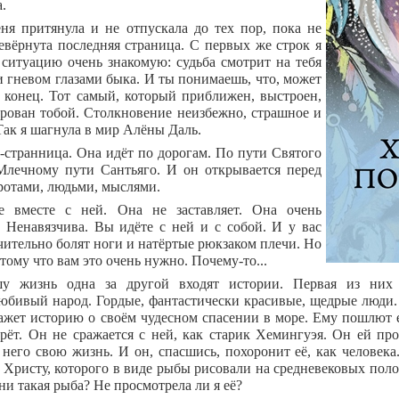
.
ня притянула и не отпускала до тех пор, пока не
евёрнута последняя страница. С первых же строк я
 ситуацию очень знакомую: судьба смотрит на тебя
 гневом глазами быка. И ты понимаешь, что, может
о конец. Тот самый, который приближен, выстроен,
рован тобой. Столкновение неизбежно, страшное и
Так я шагнула в мир Алёны Даль.
странница. Она идёт по дорогам. По пути Святого
Млечному пути Сантьяго. И он открывается перед
ротами, людьми, мыслями.
е вместе с ней. Она не заставляет. Она очень
. Ненавязчива. Вы идёте с ней и с собой. И у вас
чительно болят ноги и натёртые рюкзаком плечи. Но
тому что вам это очень нужно. Почему-то...
у жизнь одна за другой входят истории. Первая из них 
юбивый народ. Гордые, фантастически красивые, щедрые люди.
ажет историю о своём чудесном спасении в море. Ему пошлют 
рёт. Он не сражается с ней, как старик Хемингуэя. Он ей пр
а него свою жизнь. И он, спасшись, похоронит её, как человек
к Христу, которого в виде рыбы рисовали на средневековых поло
ни такая рыба? Не просмотрела ли я её?