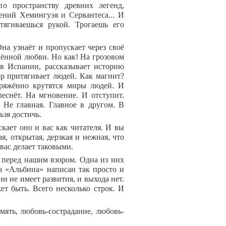
 пространству древних легенд,
ений Хемингуэя и Сервантеса... И
тягиваешься рукой. Трогаешь его
на узнаёт и пропускает через своё
лённой любви. Но как! На грозовом
в Испании, рассказывает историю
р притягивает людей. Как магнит?
апряжённо крутятся миры людей. И
еснёт. На мгновение. И отступит.
 Не главная. Главное в другом. В
ьзя достичь.
кает оно и вас как читателя. И вы
, открытая, дерзкая и нежная, что
 вас делает таковыми.
 перед нашим взором. Одна из них
аз «Альбина» написан так просто и
н не имеет развития, и выхода нет.
жет быть. Всего несколько строк. И
мять, любовь-сострадание, любовь-