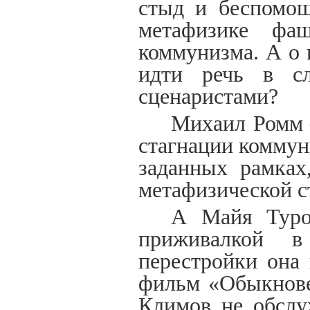
стыд и беспомощ
метафизике фа
коммунизма. А о
идти речь в с
сценаристами?
Михаил Ромм 
стагнации коммун
заданных рамках
метафизической с
А Майя Туро
приживалкой в
перестройки она
фильм «Обыкнове
Климов не обслу