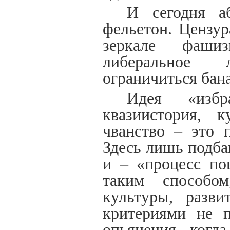
И сегодня а
фельетон. Цензур
зеркале фашиз
либеральное 
ограничиться бан
Идея «избр
квазиистория, 
чванство – это 
Здесь лишь подба
и – «процесс по
таким способо
культуры, разв
критериями не 
опьянения, когд