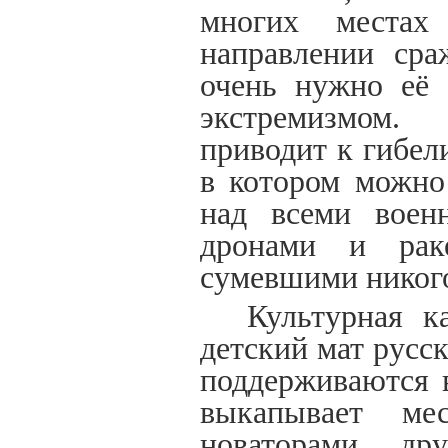
многих местах
направлении сра
очень нужно её 
экстремизмом
приводит к гибел
в котором можно
над всеми военн
дронами и рак
сумевшими никого
Культурная к
детский мат русс
поддерживаются в
выкапывает ме
новаторами, д