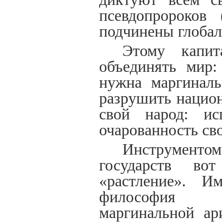
псевдопророков
подчинены глобал
Этому капит
объединять мир:
нужна маргиналь
разрушить национ
свой народ: ис
очарованность сво
Инструмент
о
государств во
«растление». И
философия по
маргинальной ар