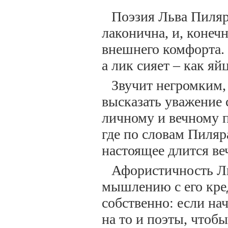
Поэзия Льва Пиляра
лаконична, и, конеч
внешнего комфорта. 
а лик сияет – как яй
Звучит негромким,
высказать уважение 
личному и вечному п
где по словам Пиляр
настоящее длится ве
Афористичность Ль
мышлению с его кредо
собственно: если на
на то и поэты, чтоб