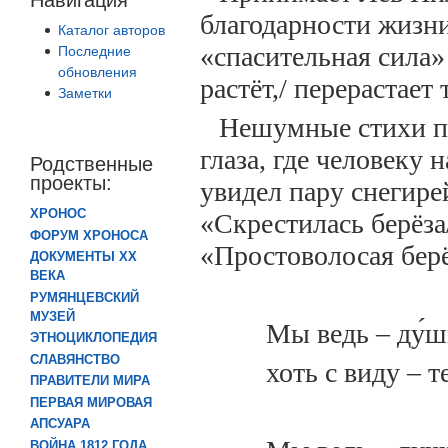
благодарности жизни
Каталог авторов
«спасительная сила»
Последние
обновления
растёт,/ перерастает т
Заметки
Нешумные стихи по
глаза, где человеку 
Родственные
проекты:
увидел пару снегирей
ХРОНОС
«Скрестилась берёза/
ФОРУМ ХРОНОСА
«Простоволосая берё
ДОКУМЕНТЫ XX
ВЕКА
РУМЯНЦЕВСКИЙ
МУЗЕЙ
Мы ведь – ду́ш
ЭТНОЦИКЛОПЕДИЯ
СЛАВЯНСТВО
хоть с виду – т
ПРАВИТЕЛИ МИРА
ПЕРВАЯ МИРОВАЯ
АПСУАРА
ВОЙНА 1812 ГОДА